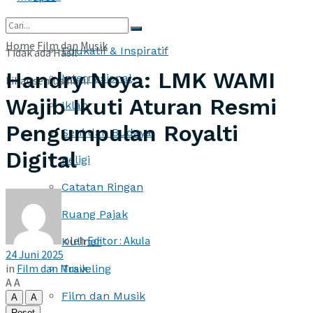
More
Home
Film dan Musik
Edukatif & Inspiratif
Tidak ada Hasil
Handry Noya: LMK WAMI
Internasional
Lihat semua hasil
Wajib Ikuti Aturan Resmi
Iklan
Pengumpulan Royalti
Seni dan Budaya
Digital
Religi
Catatan Ringan
Ruang Pajak
oleh
Editor : Akula
Kuliner
24 Juni 2025
in
Film dan Musik
Traveling
A
A
Film dan Musik
A
A
Reset