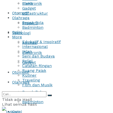
Bisnis
Elektronik
Gadget
Otomotif
Infrastruktur
Olahraga
Sepak Bola
Properti
Badminton
Opini
Teknologi
More
Edukatif & Inspiratif
Aplikasi
Internasional
Iklan
Elektronik
Seni dan Budaya
Religi
Gadget
Catatan Ringan
Ruang Pajak
Otomotif
Kuliner
Traveling
Olahraga
Film dan Musik
Sepak Bola
Tidak ada Hasil
Badminton
Lihat semua hasil
Opini