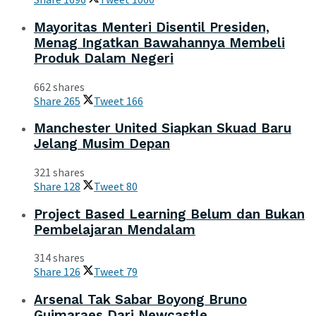
Mayoritas Menteri Disentil Presiden,
Menag Ingatkan Bawahannya Membeli
Produk Dalam Negeri
662 shares
Share
265
Tweet
166
Manchester United Siapkan Skuad Baru
Jelang Musim Depan
321 shares
Share
128
Tweet
80
Project Based Learning Belum dan Bukan
Pembelajaran Mendalam
314 shares
Share
126
Tweet
79
Arsenal Tak Sabar Boyong Bruno
Guimaraes Dari Newcastle