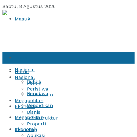
Sabtu, 8 Agustus 2026
Masuk
Home
Nasional
Home
Nasional
Politik
Politik
Peristiwa
Peristiwa
Pendidikan
Megapolitan
Pendidikan
Ekonomi
Bisnis
Megapolitan
Infrastruktur
Properti
Ekonomi
Teknologi
Aplikasi