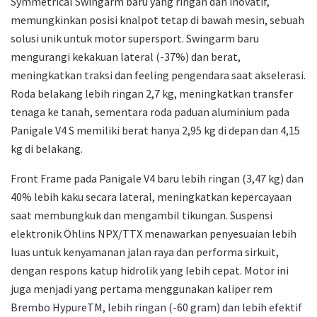
Symmetrical Swingarm baru yang ringan dan inovatif,
memungkinkan posisi knalpot tetap di bawah mesin, sebuah
solusi unik untuk motor supersport. Swingarm baru
mengurangi kekakuan lateral (-37%) dan berat,
meningkatkan traksi dan feeling pengendara saat akselerasi.
Roda belakang lebih ringan 2,7 kg, meningkatkan transfer
tenaga ke tanah, sementara roda paduan aluminium pada
Panigale V4 S memiliki berat hanya 2,95 kg di depan dan 4,15
kg di belakang.
Front Frame pada Panigale V4 baru lebih ringan (3,47 kg) dan
40% lebih kaku secara lateral, meningkatkan kepercayaan
saat membungkuk dan mengambil tikungan. Suspensi
elektronik Öhlins NPX/TTX menawarkan penyesuaian lebih
luas untuk kenyamanan jalan raya dan performa sirkuit,
dengan respons katup hidrolik yang lebih cepat. Motor ini
juga menjadi yang pertama menggunakan kaliper rem
Brembo HypureTM, lebih ringan (-60 gram) dan lebih efektif