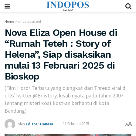
Home
uncategorized
Nova Eliza Open House di
“Rumah Teteh : Story of
Helena”, Siap disaksikan
mulai 13 Februari 2025 di
Bioskop
(Film Horor Terbaru yang diangkat dari Thread viral di
di X/Twitter @Briistory, kisah nyata pada tahun 2007
tentang misteri kost kost-an berhantu di kota
Bandung)
A
oleh
Editor : Hanasa
11 Februari 2025
A