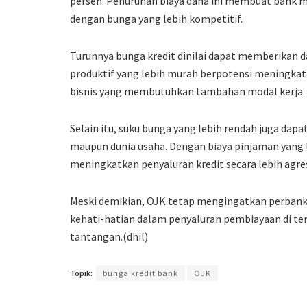
persen. Penurunan biaya dana ini membuat bank me
dengan bunga yang lebih kompetitif.
Turunnya bunga kredit dinilai dapat memberikan d
produktif yang lebih murah berpotensi meningkatk
bisnis yang membutuhkan tambahan modal kerja.
Selain itu, suku bunga yang lebih rendah juga d
maupun dunia usaha. Dengan biaya pinjaman yang 
meningkatkan penyaluran kredit secara lebih ag
Meski demikian, OJK tetap mengingatkan perbanka
kehati-hatian dalam penyaluran pembiayaan di t
tantangan.(dhil)
Topik:
bunga kredit bank
OJK