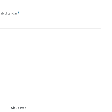
*
jib ditandai
Situs Web