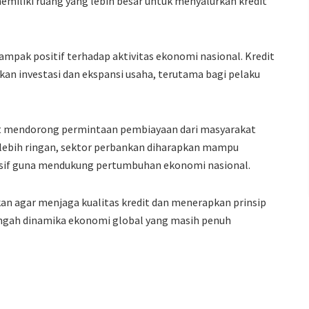
miliki ruang yang lebih besar untuk menyalurkan kredit
ampak positif terhadap aktivitas ekonomi nasional. Kredit
an investasi dan ekspansi usaha, terutama bagi pelaku
apat mendorong permintaan pembiayaan dari masyarakat
lebih ringan, sektor perbankan diharapkan mampu
resif guna mendukung pertumbuhan ekonomi nasional.
n agar menjaga kualitas kredit dan menerapkan prinsip
engah dinamika ekonomi global yang masih penuh