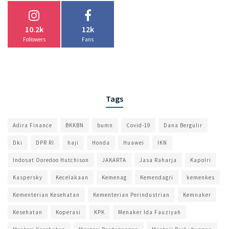
10.2k
12k
Followers
Fans
Tags
Adira Finance
BKKBN
bumn
Covid-19
Dana Bergulir
Dki
DPR RI
haji
Honda
Huawei
IKN
Indosat Ooredoo Hutchison
JAKARTA
Jasa Raharja
Kapolri
Kaspersky
Kecelakaan
Kemenag
Kemendagri
kemenkes
Kementerian Kesehatan
Kementerian Perindustrian
Kemnaker
Kesehatan
Koperasi
KPK
Menaker Ida Fauziyah