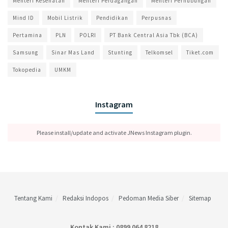
Menteri Kesehatan
Menteri Perdagangan
Menteri Perhubungan
Mind ID
Mobil Listrik
Pendidikan
Perpusnas
Pertamina
PLN
POLRI
PT Bank Central Asia Tbk (BCA)
Samsung
Sinar Mas Land
Stunting
Telkomsel
Tiket.com
Tokopedia
UMKM
Instagram
Please install/update and activate JNews Instagram plugin.
Tentang Kami
Redaksi Indopos
Pedoman Media Siber
Sitemap
Kontak Kami : 0899 064 8218