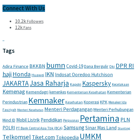
Connect With Us
10.2k
Followers
12k
Fans
Tags
bumn
DPR RI
BKKBN
Covid-19
Adira Finance
Dana Bergulir
Dki
haji
Honda
IKN
Indosat Ooredoo Hutchison
Huawei
Jasa Raharja
JAKARTA
Kaspersky
Kapolri
Kecelakaan
Kemenag
Kemendagri
Kementerian
kemenkes
Kementerian Kesehatan
Kemnaker
Perindustrian
KPK
Koperasi
Kesehatan
Menaker Ida
Menteri Perdagangan
Menteri Perhubungan
Fauziyah
Menteri Kesehatan
Pertamina
PLN
Mobil Listrik
Pendidikan
Mind ID
Perpusnas
Samsung
POLRI
Sinar Mas Land
PT Bank Central Asia Tbk (BCA)
Stunting
UMKM
Telkomsel
Tiket.com
Tokopedia