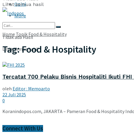
Opini
Lihat semua hasil
More
Home
Topik
Food & Hospitality
Tidak ada Hasil
Tag:
Food & Hospitality
Lihat semua hasil
Tercatat 700 Pelaku Bisnis Hospitaliti Ikuti FHI
oleh
Editor : Memoarto
22 Juli 2025
0
Koranindopos.com, JAKARTA – Pameran Food & Hospitality Indones
Connect With Us