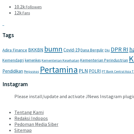
10.2k
Followers
12k
Fans
Tags
bumn
DPR RI
ha
BKKBN
Covid-19
Adira Finance
Dana Bergulir
Dki
K
Kemendagri
Kementerian Perindustrian
kemenkes
Kementerian Kesehatan
Pertamina
PLN
Pendidikan
POLRI
Perpusnas
PT Bank Central Asia 
Instagram
Please install/update and activate JNews Instagram plugi
Tentang Kami
Redaksi Indopos
Pedoman Media Siber
Sitemap