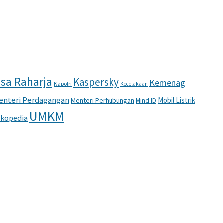
sa Raharja
Kaspersky
Kemenag
Kapolri
Kecelakaan
enteri Perdagangan
Mobil Listrik
Menteri Perhubungan
Mind ID
UMKM
kopedia