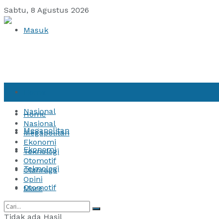
Sabtu, 8 Agustus 2026
Masuk
Home
Nasional
Home
Nasional
Megapolitan
Megapolitan
Ekonomi
Ekonomi
Teknologi
Otomotif
Teknologi
Olahraga
Opini
Otomotif
More
Olahraga
Tidak ada Hasil