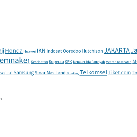
Ja
JAKARTA
ji
Honda
IKN
Indosat Ooredoo Hutchison
Huawei
emnaker
M
KPK
Koperasi
Kesehatan
Menaker Ida Fauziyah
Menteri Kesehatan
Telkomsel
Samsung
Tiket.com
To
Sinar Mas Land
Tbk (BCA)
Stunting
n.