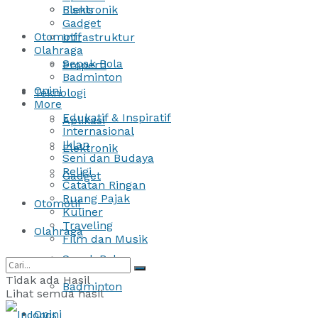
Bisnis
Elektronik
Gadget
Otomotif
Infrastruktur
Olahraga
Sepak Bola
Properti
Badminton
Opini
Teknologi
More
Edukatif & Inspiratif
Aplikasi
Internasional
Iklan
Elektronik
Seni dan Budaya
Religi
Gadget
Catatan Ringan
Ruang Pajak
Otomotif
Kuliner
Traveling
Olahraga
Film dan Musik
Sepak Bola
Tidak ada Hasil
Badminton
Lihat semua hasil
Opini