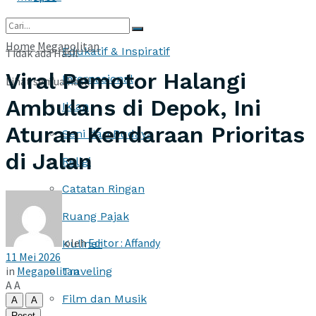
More
Home
Megapolitan
Edukatif & Inspiratif
Tidak ada Hasil
Viral Pemotor Halangi
Internasional
Lihat semua hasil
Ambulans di Depok, Ini
Iklan
Aturan Kendaraan Prioritas
Seni dan Budaya
di Jalan
Religi
Catatan Ringan
Ruang Pajak
oleh
Editor : Affandy
Kuliner
11 Mei 2026
in
Megapolitan
Traveling
A
A
Film dan Musik
A
A
Reset