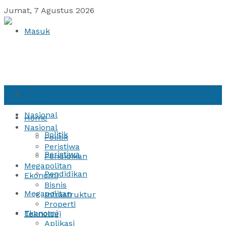
Jumat, 7 Agustus 2026
Masuk
Home
Nasional
Home
Nasional
Politik
Politik
Peristiwa
Peristiwa
Pendidikan
Megapolitan
Pendidikan
Ekonomi
Bisnis
Megapolitan
Infrastruktur
Properti
Ekonomi
Teknologi
Aplikasi