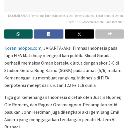
KEJUTAN BESAR: Penyerang Timnas Indonesia Ole Romeny dikawal ketat pemain Oman.
(Foto: CNNINdonesia/Adi Maulana Ibrahim)
Koranindopos.com
, JAKARTA-Aksi Timnas Indonesia pada
laga FIFA Matchday mengejutkan publik. Skuad Garuda
berhasil memaksa Oman bertekuk lutut dengan skor 3-0 di
Stadion Gelora Bung Karno (SGBK) pada Jumat (5/6) malam.
Kemenangan itu membuat rangking Indonesia di FIFA
berpotensi melejit dari urutan 122 ke 118 dunia.
Tiga gol kemenangan Indonesia dicetak oleh Justin Hubner,
Ole Romeny, dan Ragnar Oratmangoen. Penampilan solid
pasukan John Herdman juga dilengkapi aksi gemilang Emil
Audero yang menggagalkan tendangan penalti Hatem Al
Rushadi.