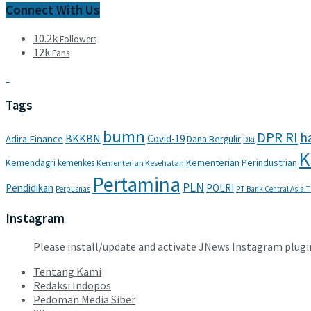
Connect With Us
10.2k
Followers
12k
Fans
Tags
bumn
DPR RI
ha
BKKBN
Covid-19
Adira Finance
Dana Bergulir
Dki
K
Kemendagri
Kementerian Perindustrian
kemenkes
Kementerian Kesehatan
Pertamina
PLN
Pendidikan
POLRI
Perpusnas
PT Bank Central Asia 
Instagram
Please install/update and activate JNews Instagram plugi
Tentang Kami
Redaksi Indopos
Pedoman Media Siber