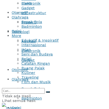
Bisnis
Elektronik
Gadget
Otomotif
Infrastruktur
Olahraga
Sepak Bola
Properti
Badminton
Opini
Teknologi
More
Edukatif & Inspiratif
Aplikasi
Internasional
Iklan
Elektronik
Seni dan Budaya
Religi
Gadget
Catatan Ringan
Ruang Pajak
Otomotif
Kuliner
Traveling
Olahraga
Film dan Musik
Sepak Bola
Tidak ada Hasil
Badminton
Lihat semua hasil
Opini