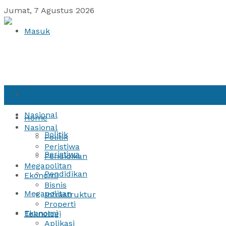
Jumat, 7 Agustus 2026
Masuk
Home
Nasional
Home
Nasional
Politik
Politik
Peristiwa
Peristiwa
Pendidikan
Megapolitan
Pendidikan
Ekonomi
Bisnis
Megapolitan
Infrastruktur
Properti
Ekonomi
Teknologi
Aplikasi