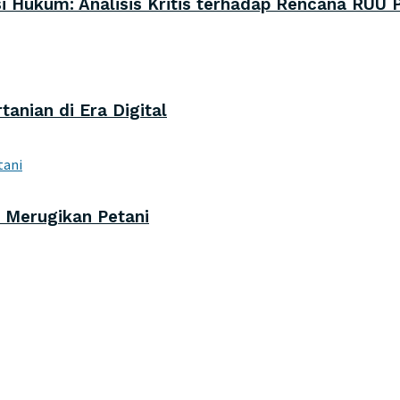
i Hukum: Analisis Kritis terhadap Rencana RUU 
anian di Era Digital
 Merugikan Petani