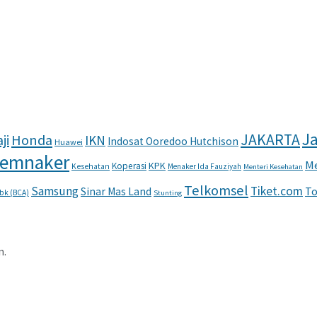
Ja
JAKARTA
ji
Honda
IKN
Indosat Ooredoo Hutchison
Huawei
emnaker
Me
KPK
Koperasi
Kesehatan
Menaker Ida Fauziyah
Menteri Kesehatan
Telkomsel
Samsung
Tiket.com
To
Sinar Mas Land
Tbk (BCA)
Stunting
n.