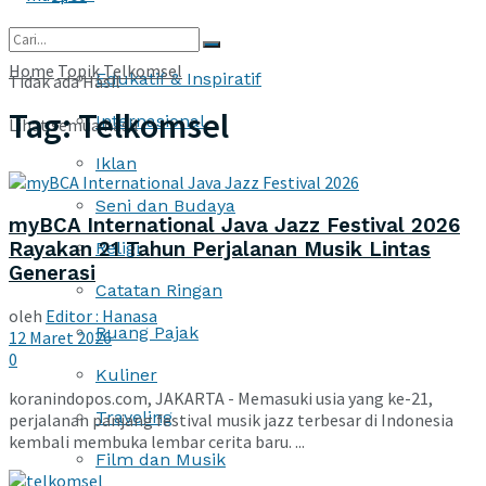
More
Home
Topik
Telkomsel
Edukatif & Inspiratif
Tidak ada Hasil
Tag:
Telkomsel
Internasional
Lihat semua hasil
Iklan
Seni dan Budaya
myBCA International Java Jazz Festival 2026
Rayakan 21 Tahun Perjalanan Musik Lintas
Religi
Generasi
Catatan Ringan
oleh
Editor : Hanasa
Ruang Pajak
12 Maret 2026
0
Kuliner
koranindopos.com, JAKARTA - Memasuki usia yang ke-21,
Traveling
perjalanan panjang festival musik jazz terbesar di Indonesia
kembali membuka lembar cerita baru. ...
Film dan Musik