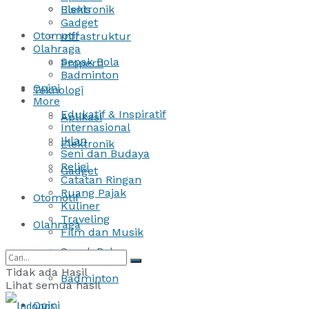
Bisnis
Elektronik
Gadget
Otomotif
Infrastruktur
Olahraga
Sepak Bola
Properti
Badminton
Opini
Teknologi
More
Edukatif & Inspiratif
Aplikasi
Internasional
Iklan
Elektronik
Seni dan Budaya
Religi
Gadget
Catatan Ringan
Ruang Pajak
Otomotif
Kuliner
Traveling
Olahraga
Film dan Musik
Sepak Bola
Tidak ada Hasil
Badminton
Lihat semua hasil
Opini