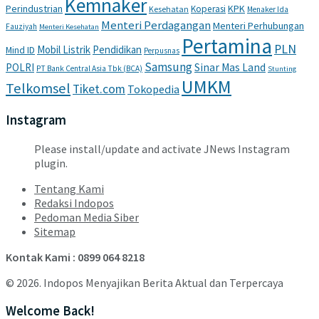
Kemnaker
Perindustrian
KPK
Koperasi
Kesehatan
Menaker Ida
Menteri Perdagangan
Menteri Perhubungan
Fauziyah
Menteri Kesehatan
Pertamina
PLN
Mobil Listrik
Pendidikan
Mind ID
Perpusnas
Samsung
POLRI
Sinar Mas Land
PT Bank Central Asia Tbk (BCA)
Stunting
UMKM
Telkomsel
Tiket.com
Tokopedia
Instagram
Please install/update and activate JNews Instagram
plugin.
Tentang Kami
Redaksi Indopos
Pedoman Media Siber
Sitemap
Kontak Kami : 0899 064 8218
© 2026. Indopos Menyajikan Berita Aktual dan Terpercaya
Welcome Back!