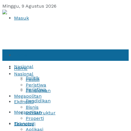
Minggu, 9 Agustus 2026
Masuk
Home
Nasional
Home
Nasional
Politik
Politik
Peristiwa
Peristiwa
Pendidikan
Megapolitan
Pendidikan
Ekonomi
Bisnis
Megapolitan
Infrastruktur
Properti
Ekonomi
Teknologi
Aplikasi