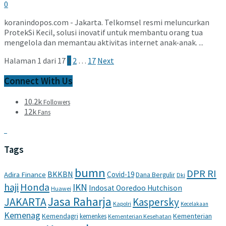
0
koranindopos.com - Jakarta. Telkomsel resmi meluncurkan
ProtekSi Kecil, solusi inovatif untuk membantu orang tua
mengelola dan memantau aktivitas internet anak-anak. ...
Halaman 1 dari 17
1
2
…
17
Next
Connect With Us
10.2k
Followers
12k
Fans
Tags
bumn
DPR RI
BKKBN
Covid-19
Adira Finance
Dana Bergulir
Dki
haji
Honda
IKN
Indosat Ooredoo Hutchison
Huawei
Jasa Raharja
JAKARTA
Kaspersky
Kapolri
Kecelakaan
Kemenag
Kemendagri
Kementerian
kemenkes
Kementerian Kesehatan