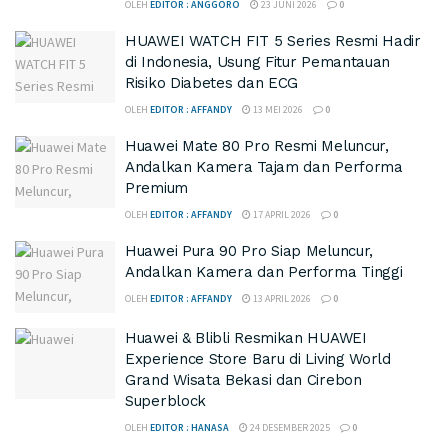
OLEH
EDITOR : ANGGORO
23 JUNI 2026
0
HUAWEI WATCH FIT 5 Series Resmi Hadir
di Indonesia, Usung Fitur Pemantauan
Risiko Diabetes dan ECG
OLEH
EDITOR : AFFANDY
13 MEI 2026
0
Huawei Mate 80 Pro Resmi Meluncur,
Andalkan Kamera Tajam dan Performa
Premium
OLEH
EDITOR : AFFANDY
17 APRIL 2026
0
Huawei Pura 90 Pro Siap Meluncur,
Andalkan Kamera dan Performa Tinggi
OLEH
EDITOR : AFFANDY
13 APRIL 2026
0
Huawei & Blibli Resmikan HUAWEI
Experience Store Baru di Living World
Grand Wisata Bekasi dan Cirebon
Superblock
OLEH
EDITOR : HANASA
24 DESEMBER 2025
0