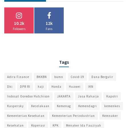
10.2k
12k
Followers
Fans
Tags
Adira Finance
BKKBN
bumn
Covid-19
Dana Bergulir
Dki
DPR RI
haji
Honda
Huawei
IKN
Indosat Ooredoo Hutchison
JAKARTA
Jasa Raharja
Kapolri
Kaspersky
Kecelakaan
Kemenag
Kemendagri
kemenkes
Kementerian Kesehatan
Kementerian Perindustrian
Kemnaker
Kesehatan
Koperasi
KPK
Menaker Ida Fauziyah