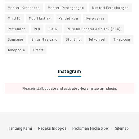
Menteri Kesehatan
Menteri Perdagangan
Menteri Perhubungan
Mind ID
Mobil Listrik
Pendidikan
Perpusnas
Pertamina
PLN
POLRI
PT Bank Central Asia Tbk (BCA)
Samsung
Sinar Mas Land
Stunting
Telkomsel
Tiket.com
Tokopedia
UMKM
Instagram
Please install/update and activate JNews Instagram plugin.
Tentang Kami
Redaksi Indopos
Pedoman Media Siber
Sitemap