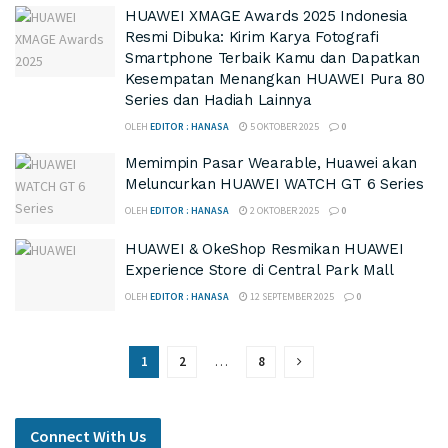
HUAWEI XMAGE Awards 2025 Indonesia
Resmi Dibuka: Kirim Karya Fotografi
Smartphone Terbaik Kamu dan Dapatkan
Kesempatan Menangkan HUAWEI Pura 80
Series dan Hadiah Lainnya
OLEH
EDITOR : HANASA
5 OKTOBER 2025
0
Memimpin Pasar Wearable, Huawei akan
Meluncurkan HUAWEI WATCH GT 6 Series
OLEH
EDITOR : HANASA
2 OKTOBER 2025
0
HUAWEI & OkeShop Resmikan HUAWEI
Experience Store di Central Park Mall
OLEH
EDITOR : HANASA
12 SEPTEMBER 2025
0
1
2
…
8
Connect With Us