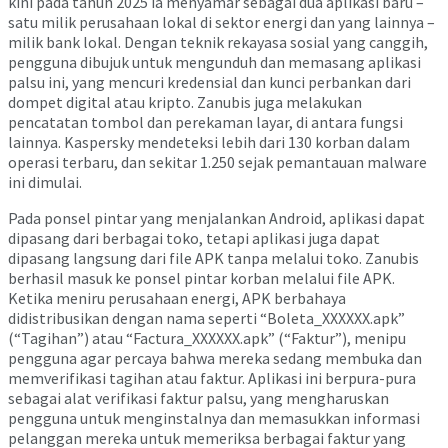
kini pada tahun 2025 ia menyamar sebagai dua aplikasi baru –
satu milik perusahaan lokal di sektor energi dan yang lainnya –
milik bank lokal. Dengan teknik rekayasa sosial yang canggih,
pengguna dibujuk untuk mengunduh dan memasang aplikasi
palsu ini, yang mencuri kredensial dan kunci perbankan dari
dompet digital atau kripto. Zanubis juga melakukan
pencatatan tombol dan perekaman layar, di antara fungsi
lainnya. Kaspersky mendeteksi lebih dari 130 korban dalam
operasi terbaru, dan sekitar 1.250 sejak pemantauan malware
ini dimulai.
Pada ponsel pintar yang menjalankan Android, aplikasi dapat
dipasang dari berbagai toko, tetapi aplikasi juga dapat
dipasang langsung dari file APK tanpa melalui toko. Zanubis
berhasil masuk ke ponsel pintar korban melalui file APK.
Ketika meniru perusahaan energi, APK berbahaya
didistribusikan dengan nama seperti “Boleta_XXXXXX.apk”
(“Tagihan”) atau “Factura_XXXXXX.apk” (“Faktur”), menipu
pengguna agar percaya bahwa mereka sedang membuka dan
memverifikasi tagihan atau faktur. Aplikasi ini berpura-pura
sebagai alat verifikasi faktur palsu, yang mengharuskan
pengguna untuk menginstalnya dan memasukkan informasi
pelanggan mereka untuk memeriksa berbagai faktur yang