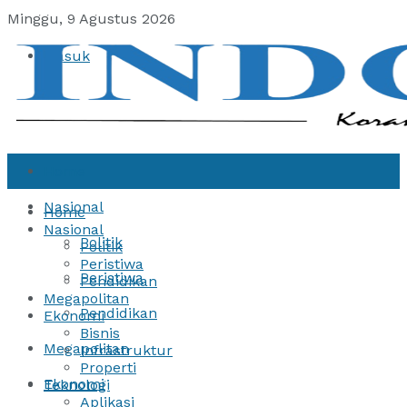
Minggu, 9 Agustus 2026
Masuk
Home
Nasional
Home
Nasional
Politik
Politik
Peristiwa
Peristiwa
Pendidikan
Megapolitan
Pendidikan
Ekonomi
Bisnis
Megapolitan
Infrastruktur
Properti
Ekonomi
Teknologi
Aplikasi