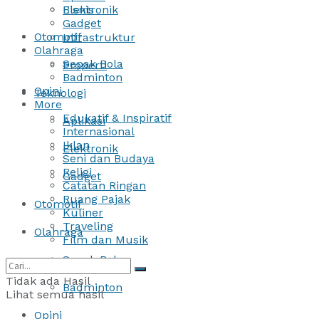
Bisnis
Elektronik
Gadget
Otomotif
Infrastruktur
Olahraga
Sepak Bola
Properti
Badminton
Opini
Teknologi
More
Edukatif & Inspiratif
Aplikasi
Internasional
Iklan
Elektronik
Seni dan Budaya
Religi
Gadget
Catatan Ringan
Ruang Pajak
Otomotif
Kuliner
Traveling
Olahraga
Film dan Musik
Sepak Bola
Tidak ada Hasil
Badminton
Lihat semua hasil
Opini