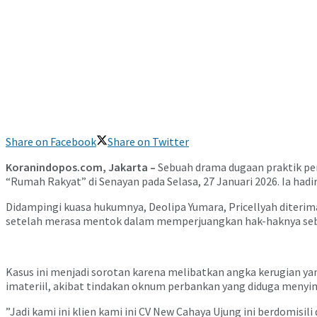
Share on Facebook
Share on Twitter
​Koranindopos.com, Jakarta –
Sebuah drama dugaan praktik per
“Rumah Rakyat” di Senayan pada Selasa, 27 Januari 2026. Ia h
​Didampingi kuasa hukumnya, Deolipa Yumara, Pricellyah diteri
setelah merasa mentok dalam memperjuangkan hak-haknya sebag
​Kasus ini menjadi sorotan karena melibatkan angka kerugian y
imateriil, akibat tindakan oknum perbankan yang diduga menyi
​”Jadi kami ini klien kami ini CV New Cahaya Ujung ini berdomisi