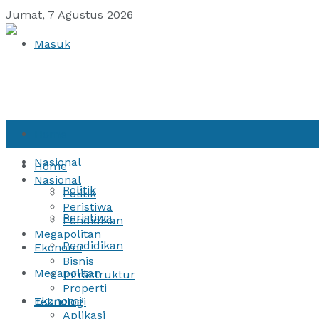
Jumat, 7 Agustus 2026
Masuk
Home
Nasional
Home
Nasional
Politik
Politik
Peristiwa
Peristiwa
Pendidikan
Megapolitan
Pendidikan
Ekonomi
Bisnis
Megapolitan
Infrastruktur
Properti
Ekonomi
Teknologi
Aplikasi