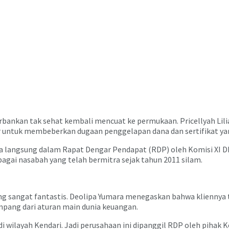
bankan tak sehat kembali mencuat ke permukaan. Pricellyah Lili
adir untuk membeberkan dugaan penggelapan dana dan sertifikat 
ma langsung dalam Rapat Dengar Pendapat (RDP) oleh Komisi XI D
ai nasabah yang telah bermitra sejak tahun 2011 silam.
ang sangat fantastis. Deolipa Yumara menegaskan bahwa kliennya
mpang dari aturan main dunia keuangan.
li di wilayah Kendari. Jadi perusahaan ini dipanggil RDP oleh pih