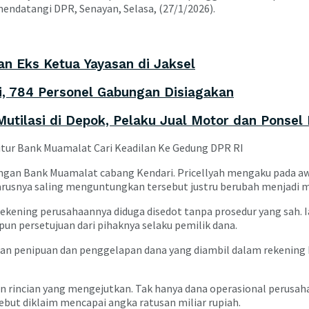
ndatangi DPR, Senayan, Selasa, (27/1/2026).
n Eks Ketua Yayasan di Jaksel
ni, 784 Personel Gabungan Disiagakan
utilasi di Depok, Pelaku Jual Motor dan Ponsel 
engan Bank Muamalat cabang Kendari. Pricellyah mengaku pada awa
usnya saling menguntungkan tersebut justru berubah menjadi mi
ekening perusahaannya diduga disedot tanpa prosedur yang sah. Ia
n persetujuan dari pihaknya selaku pemilik dana.
n penipuan dan penggelapan dana yang diambil dalam rekening k
n rincian yang mengejutkan. Tak hanya dana operasional perusaha
sebut diklaim mencapai angka ratusan miliar rupiah.