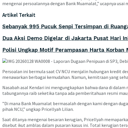
mengenai persoalannya dengan Bank Muamalat,” ucapnya usai me
Artikel Terkait
Sebanyak 995 Pucuk Senpi Tersimpan di Ruanga
Dua Aksi Demo Digelar di Jakarta Pusat Hari I
Polisi Ungkap Motif Perampasan Harta Korban M
​Persoalan ini bermula saat CV NCU menjalin hubungan kredit d
menawarkan berbagai kemudahan. Namun, kemitraan yang sehar
​Nasabah asal Kendari ini mengungkapkan bahwa dana di dalam r
tabungannya raib seketika tanpa ada pemberitahuan resmi maupu
​”Di mana Bank Muamalat bermasalah dengan kami dengan dugaa
pihak NCU,” ungkap Pricellyah Lilian.
​Saat ditanya mengenai besaran kerugian, Pricellyah memaparka
disebut ikut amblas dalam pusaran kasus ini. Total kerugian ter