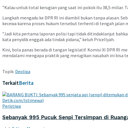
​”Kalau untuk total kerugian yang saat ini pokok itu 38,5 miliar. T
​Langkah mengadu ke DPR RI ini diambil bukan tanpa alasan. S
kecewa karena proses hukum tersebut terhenti di tengah jalan m
​”Jadi kita pertama laporan polisi tapi tidak ditindaklanjut ba
kata penyidik enggak ada tindak pidana,” keluh Pricellyah.
​Kini, bola panas berada di tangan legislatif. Komisi XI DPR R
mendalami mengapa praktik yang merugikan nasabah ini bisa ter
Topik:
Deolipa
Terkait
Berita
Peristiwa
Sebanyak 995 Pucuk Senpi Tersimpan di Ruanga