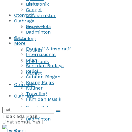
Bisnis
Elektronik
Gadget
Otomotif
Infrastruktur
Olahraga
Sepak Bola
Properti
Badminton
Opini
Teknologi
More
Edukatif & Inspiratif
Aplikasi
Internasional
Iklan
Elektronik
Seni dan Budaya
Religi
Gadget
Catatan Ringan
Ruang Pajak
Otomotif
Kuliner
Traveling
Olahraga
Film dan Musik
Sepak Bola
Tidak ada Hasil
Badminton
Lihat semua hasil
Opini