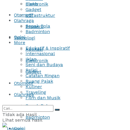
Bisnis
Elektronik
Gadget
Otomotif
Infrastruktur
Olahraga
Sepak Bola
Properti
Badminton
Opini
Teknologi
More
Edukatif & Inspiratif
Aplikasi
Internasional
Iklan
Elektronik
Seni dan Budaya
Religi
Gadget
Catatan Ringan
Ruang Pajak
Otomotif
Kuliner
Traveling
Olahraga
Film dan Musik
Sepak Bola
Tidak ada Hasil
Badminton
Lihat semua hasil
Opini