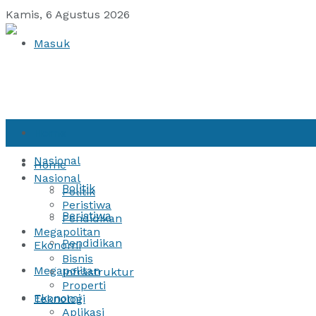
Kamis, 6 Agustus 2026
Masuk
Home
Nasional
Home
Nasional
Politik
Politik
Peristiwa
Peristiwa
Pendidikan
Megapolitan
Pendidikan
Ekonomi
Bisnis
Megapolitan
Infrastruktur
Properti
Ekonomi
Teknologi
Aplikasi