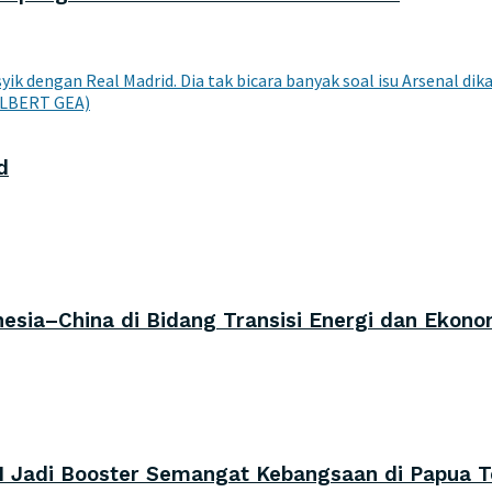
d
sia–China di Bidang Transisi Energi dan Ekono
I Jadi Booster Semangat Kebangsaan di Papua 