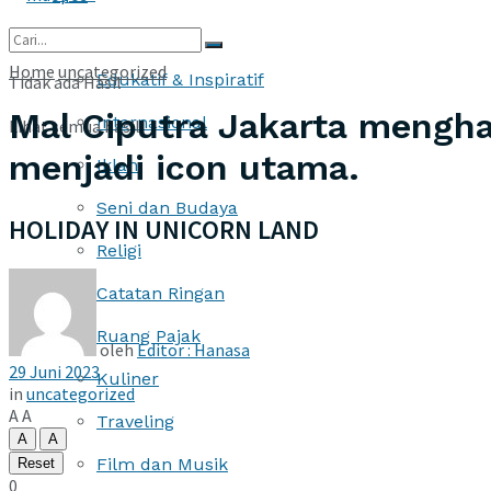
More
Home
uncategorized
Edukatif & Inspiratif
Tidak ada Hasil
Mal Ciputra Jakarta mengh
Internasional
Lihat semua hasil
menjadi icon utama.
Iklan
Seni dan Budaya
HOLIDAY IN UNICORN LAND
Religi
Catatan Ringan
Ruang Pajak
oleh
Editor : Hanasa
29 Juni 2023
Kuliner
in
uncategorized
A
A
Traveling
A
A
Film dan Musik
Reset
0