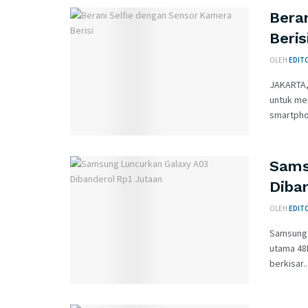
Bera
Beris
OLEH
EDITO
JAKARTA,
untuk mem
smartphon
Sams
Diba
OLEH
EDITO
Samsung 
utama 48
berkisar..