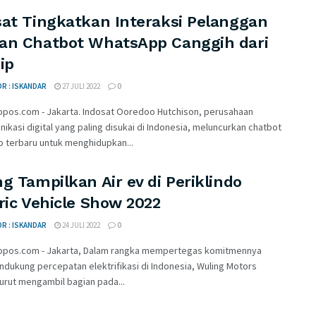
sat Tingkatkan Interaksi Pelanggan
an Chatbot WhatsApp Canggih dari
ip
R : ISKANDAR
27 JULI 2022
0
opos.com - Jakarta. Indosat Ooredoo Hutchison, perusahaan
ikasi digital yang paling disukai di Indonesia, meluncurkan chatbot
 terbaru untuk menghidupkan...
g Tampilkan Air ev di Periklindo
ric Vehicle Show 2022
R : ISKANDAR
24 JULI 2022
0
opos.com - Jakarta, Dalam rangka mempertegas komitmennya
dukung percepatan elektrifikasi di Indonesia, Wuling Motors
turut mengambil bagian pada...