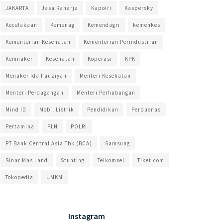
JAKARTA
Jasa Raharja
Kapolri
Kaspersky
Kecelakaan
Kemenag
Kemendagri
kemenkes
Kementerian Kesehatan
Kementerian Perindustrian
Kemnaker
Kesehatan
Koperasi
KPK
Menaker Ida Fauziyah
Menteri Kesehatan
Menteri Perdagangan
Menteri Perhubungan
Mind ID
Mobil Listrik
Pendidikan
Perpusnas
Pertamina
PLN
POLRI
PT Bank Central Asia Tbk (BCA)
Samsung
Sinar Mas Land
Stunting
Telkomsel
Tiket.com
Tokopedia
UMKM
Instagram