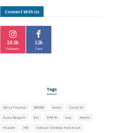
Connect With Us
10.2k
12k
Followers
Fans
Tags
Adira Finance
BKKBN
bumn
Covid-19
Dana Bergulir
Dki
DPR RI
haji
Honda
Huawei
IKN
Indosat Ooredoo Hutchison