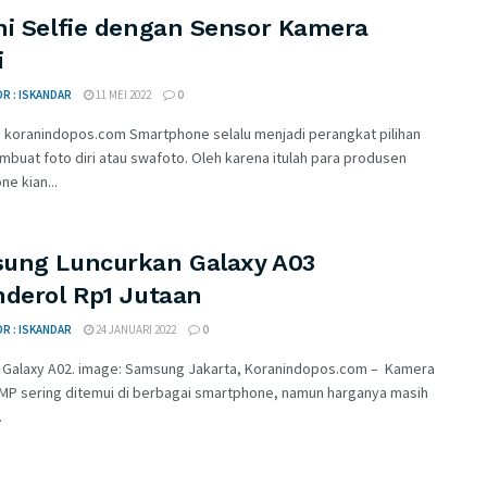
ni Selfie dengan Sensor Kamera
i
R : ISKANDAR
11 MEI 2022
0
 koranindopos.com Smartphone selalu menjadi perangkat pilihan
buat foto diri atau swafoto. Oleh karena itulah para produsen
e kian...
ung Luncurkan Galaxy A03
nderol Rp1 Jutaan
R : ISKANDAR
24 JANUARI 2022
0
Galaxy A02. image: Samsung ​​Jakarta, Koranindopos.com – Kamera
MP sering ditemui di berbagai smartphone, namun harganya masih
.