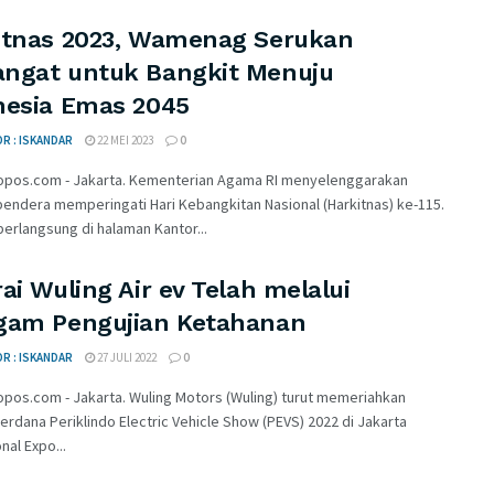
itnas 2023, Wamenag Serukan
ngat untuk Bangkit Menuju
nesia Emas 2045
R : ISKANDAR
22 MEI 2023
0
opos.com - Jakarta. Kementerian Agama RI menyelenggarakan
endera memperingati Hari Kebangkitan Nasional (Harkitnas) ke-115.
erlangsung di halaman Kantor...
ai Wuling Air ev Telah melalui
gam Pengujian Ketahanan
R : ISKANDAR
27 JULI 2022
0
opos.com - Jakarta. Wuling Motors (Wuling) turut memeriahkan
erdana Periklindo Electric Vehicle Show (PEVS) 2022 di Jakarta
nal Expo...