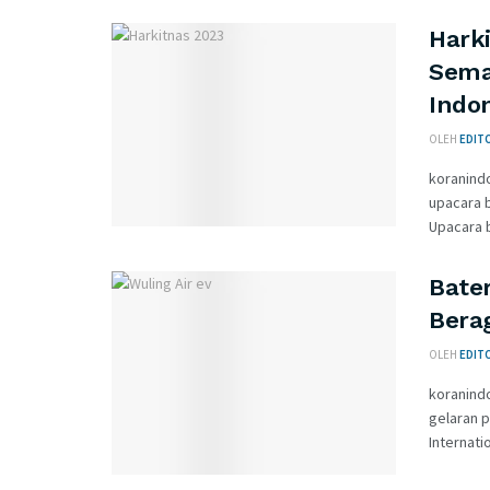
Hark
Sema
Indo
OLEH
EDITO
koranind
upacara b
Upacara b
Bater
Bera
OLEH
EDITO
koranind
gelaran p
Internatio