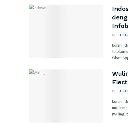
Indo
deng
Infob
OLEH
EDITO
koranind
telekomun
WhatsApp
Wulin
Elect
OLEH
EDITO
koranind
untuk men
(Wuling) 