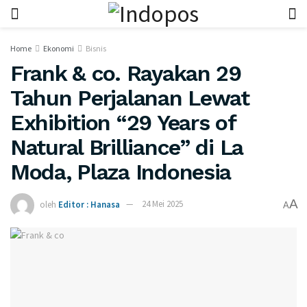
Home
Ekonomi
Bisnis
Frank & co. Rayakan 29
Tahun Perjalanan Lewat
Exhibition “29 Years of
Natural Brilliance” di La
Moda, Plaza Indonesia
A
oleh
Editor : Hanasa
24 Mei 2025
A