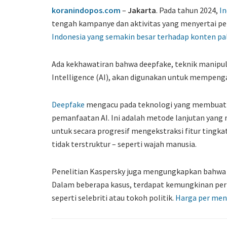
koranindopos.com
–
Jakarta
. Pada tahun 2024,
I
tengah kampanye dan aktivitas yang menyertai pe
Indonesia yang semakin besar terhadap konten pal
Ada kekhawatiran bahwa deepfake, teknik manipula
Intelligence (AI), akan digunakan untuk mempengar
Deepfake
mengacu pada teknologi yang membuat s
pemanfaatan AI. Ini adalah metode lanjutan yan
untuk secara progresif mengekstraksi fitur tingka
tidak terstruktur – seperti wajah manusia.
Penelitian Kaspersky juga mengungkapkan bahwa t
Dalam beberapa kasus, terdapat kemungkinan perm
seperti selebriti atau tokoh politik.
Harga per meni