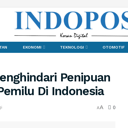
TAN
EKONOMI
TEKNOLOGI
OTOMOTIF
enghindari Penipuan
Pemilu Di Indonesia
0
A
gi
A