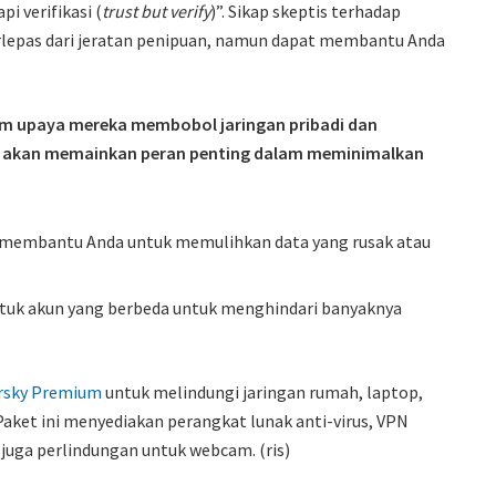
pi verifikasi (
trust but verify
)”. Sikap skeptis terhadap
erlepas dari jeratan penipuan, namun dapat membantu Anda
lam upaya mereka membobol jaringan pribadi dan
aik akan memainkan peran penting dalam meminimalkan
n membantu Anda untuk memulihkan data yang rusak atau
tuk akun yang berbeda untuk menghindari banyaknya
rsky Premium
untuk melindungi jaringan rumah, laptop,
Paket ini menyediakan perangkat lunak anti-virus, VPN
juga perlindungan untuk webcam. (ris)