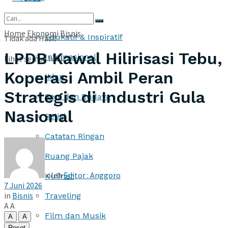
More
Home
Ekonomi
Bisnis
Edukatif & Inspiratif
Tidak ada Hasil
LPDB Kawal Hilirisasi Tebu,
Internasional
Lihat semua hasil
Koperasi Ambil Peran
Iklan
Strategis di Industri Gula
Seni dan Budaya
Nasional
Religi
Catatan Ringan
Ruang Pajak
oleh
Editor : Anggoro
Kuliner
7 Juni 2026
in
Bisnis
Traveling
A
A
Film dan Musik
A
A
Reset