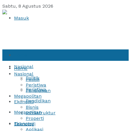
Sabtu, 8 Agustus 2026
Masuk
Home
Nasional
Home
Nasional
Politik
Politik
Peristiwa
Peristiwa
Pendidikan
Megapolitan
Pendidikan
Ekonomi
Bisnis
Megapolitan
Infrastruktur
Properti
Ekonomi
Teknologi
Aplikasi