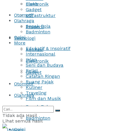
Bisnis
Elektronik
Gadget
Otomotif
Infrastruktur
Olahraga
Sepak Bola
Properti
Badminton
Opini
Teknologi
More
Edukatif & Inspiratif
Aplikasi
Internasional
Iklan
Elektronik
Seni dan Budaya
Religi
Gadget
Catatan Ringan
Ruang Pajak
Otomotif
Kuliner
Traveling
Olahraga
Film dan Musik
Sepak Bola
Tidak ada Hasil
Badminton
Lihat semua hasil
Opini