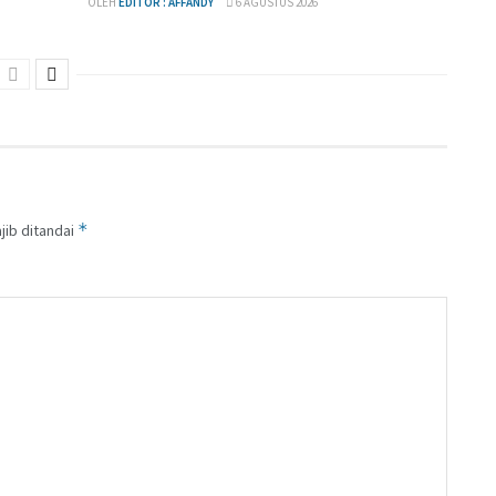
OLEH
EDITOR : AFFANDY
6 AGUSTUS 2026
*
jib ditandai