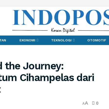
TAN
EKONOMI
TEKNOLOGI
OTOMOTIF
 the Journey:
um Cihampelas dari
t
0
A
A