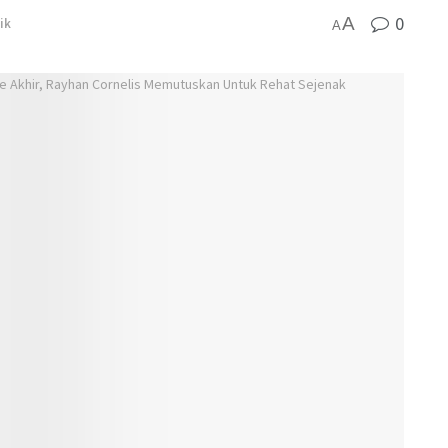
0
A
ik
A