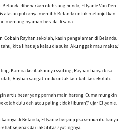
 Belanda dibenarkan oleh sang bunda, Ellyanie Van Den
rsis alasan putranya memilih Belanda untuk melanjutkan
han memang nyaman berada di sana.
an. Cobain Rayhan sekolah, kasih pengalaman di Belanda.
tahu, kita lihat aja kalau dia suka. Aku nggak mau maksa,”
ing. Karena kesibukannya syuting, Rayhan hanya bisa
tulah, Rayhan sangat rindu untuk kembali ke sekolah.
gin artis besar yang pernah main bareng. Cuma mungkin
ekolah dulu deh atau paling tidak liburan’,” ujar Ellyanie.
annya di Belanda, Ellyanie berjanji jika semua itu hanya
hat sejenak dari aktifitas syutingnya.