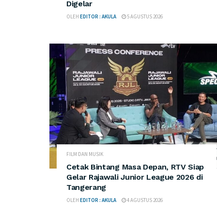
Digelar
OLEH
EDITOR : AKULA
5 AGUSTUS 2026
FILM DAN MUSIK
Cetak Bintang Masa Depan, RTV Siap
Gelar Rajawali Junior League 2026 di
Tangerang
OLEH
EDITOR : AKULA
4 AGUSTUS 2026