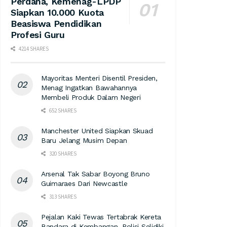
Perdana, Kemenag-LPDP
Siapkan 10.000 Kuota
Beasiswa Pendidikan
Profesi Guru
4214 SHARES
Mayoritas Menteri Disentil Presiden,
Menag Ingatkan Bawahannya
Membeli Produk Dalam Negeri
652 SHARES
Manchester United Siapkan Skuad
Baru Jelang Musim Depan
320 SHARES
Arsenal Tak Sabar Boyong Bruno
Guimaraes Dari Newcastle
313 SHARES
Pejalan Kaki Tewas Tertabrak Kereta
Bandara di Kembangan, Polisi Selidiki