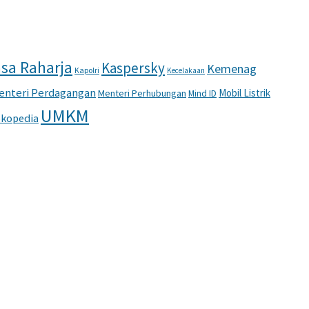
sa Raharja
Kaspersky
Kemenag
Kapolri
Kecelakaan
enteri Perdagangan
Mobil Listrik
Menteri Perhubungan
Mind ID
UMKM
kopedia