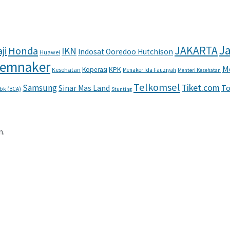
Ja
JAKARTA
ji
Honda
IKN
Indosat Ooredoo Hutchison
Huawei
emnaker
M
KPK
Koperasi
Kesehatan
Menaker Ida Fauziyah
Menteri Kesehatan
Telkomsel
Samsung
Tiket.com
To
Sinar Mas Land
Tbk (BCA)
Stunting
n.