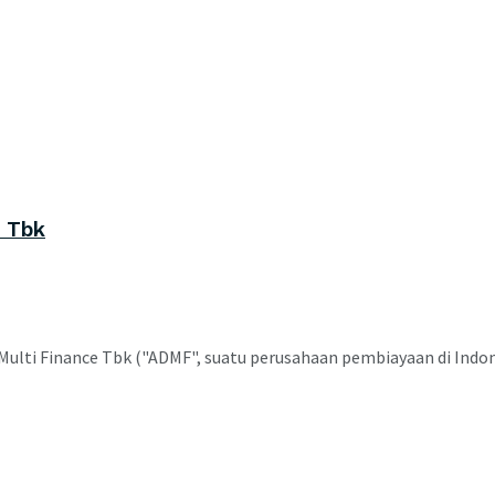
e Tbk
ulti Finance Tbk ("ADMF", suatu perusahaan pembiayaan di Indones