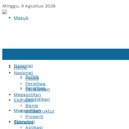
Minggu, 9 Agustus 2026
Masuk
Home
Nasional
Home
Nasional
Politik
Politik
Peristiwa
Peristiwa
Pendidikan
Megapolitan
Pendidikan
Ekonomi
Bisnis
Megapolitan
Infrastruktur
Properti
Ekonomi
Teknologi
Aplikasi