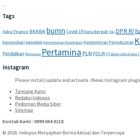
Tags
bumn
DPR RI
ha
BKKBN
Covid-19
Adira Finance
Dana Bergulir
Dki
K
Kemendagri
Kementerian Perindustrian
kemenkes
Kementerian Kesehatan
Pertamina
PLN
Pendidikan
POLRI
Perpusnas
PT Bank Central Asia 
Instagram
Please install/update and activate JNews Instagram plugi
Tentang Kami
Redaksi Indopos
Pedoman Media Siber
Sitemap
Kontak Kami : 0899 064 8218
© 2026. Indopos Menyajikan Berita Aktual dan Terpercaya