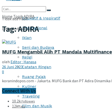
More
Home
Topik
ADIRA
Edukatif & Inspiratif
Tidak ada Hasil
Tag:
ADIRA
Internasional
Lihat semua hasil
Iklan
Seni dan Budaya
MUFG Mengambil Alih PT Mandala Multifinanc
Religi
oleh
Editor : Hanasa
26 Juni 2023
Catatan Ringan
0
Ruang Pajak
koranindopos.com - Jakarta. MUFG Bank dan PT Adira Dinamika M
Kuliner
Connect With Us
Traveling
10.2k
Followers
12k
Film dan Musik
Fans