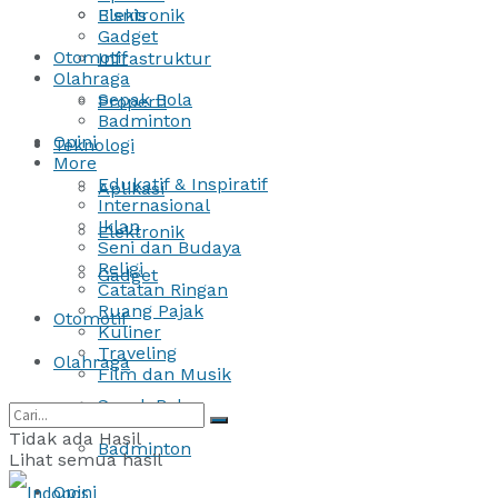
Bisnis
Elektronik
Gadget
Otomotif
Infrastruktur
Olahraga
Sepak Bola
Properti
Badminton
Opini
Teknologi
More
Edukatif & Inspiratif
Aplikasi
Internasional
Iklan
Elektronik
Seni dan Budaya
Religi
Gadget
Catatan Ringan
Ruang Pajak
Otomotif
Kuliner
Traveling
Olahraga
Film dan Musik
Sepak Bola
Tidak ada Hasil
Badminton
Lihat semua hasil
Opini