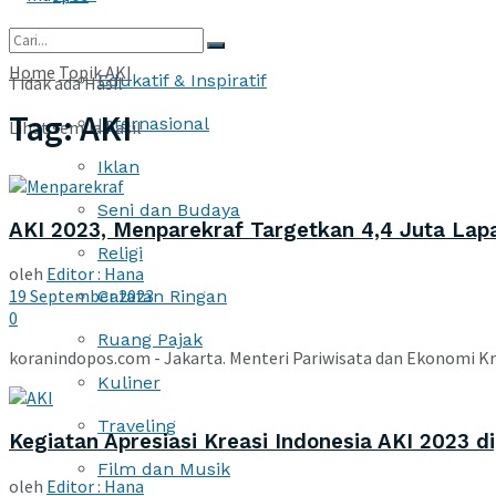
More
Home
Topik
AKI
Edukatif & Inspiratif
Tidak ada Hasil
Tag:
AKI
Internasional
Lihat semua hasil
Iklan
Seni dan Budaya
AKI 2023, Menparekraf Targetkan 4,4 Juta Lap
Religi
oleh
Editor : Hana
19 September 2023
Catatan Ringan
0
Ruang Pajak
koranindopos.com - Jakarta. Menteri Pariwisata dan Ekonomi Krea
Kuliner
Traveling
Kegiatan Apresiasi Kreasi Indonesia AKI 2023 d
Film dan Musik
oleh
Editor : Hana