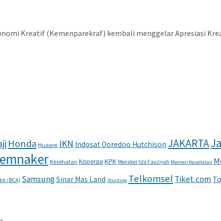
mi Kreatif (Kemenparekraf) kembali menggelar Apresiasi Kreasi I
Ja
JAKARTA
ji
Honda
IKN
Indosat Ooredoo Hutchison
Huawei
emnaker
M
KPK
Koperasi
Kesehatan
Menaker Ida Fauziyah
Menteri Kesehatan
Telkomsel
Samsung
Tiket.com
To
Sinar Mas Land
Tbk (BCA)
Stunting
n.