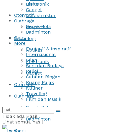
Bisnis
Elektronik
Gadget
Otomotif
Infrastruktur
Olahraga
Sepak Bola
Properti
Badminton
Opini
Teknologi
More
Edukatif & Inspiratif
Aplikasi
Internasional
Iklan
Elektronik
Seni dan Budaya
Religi
Gadget
Catatan Ringan
Ruang Pajak
Otomotif
Kuliner
Traveling
Olahraga
Film dan Musik
Sepak Bola
Tidak ada Hasil
Badminton
Lihat semua hasil
Opini