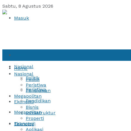
Sabtu, 8 Agustus 2026
Masuk
Home
Nasional
Home
Nasional
Politik
Politik
Peristiwa
Peristiwa
Pendidikan
Megapolitan
Pendidikan
Ekonomi
Bisnis
Megapolitan
Infrastruktur
Properti
Ekonomi
Teknologi
Aplikasi