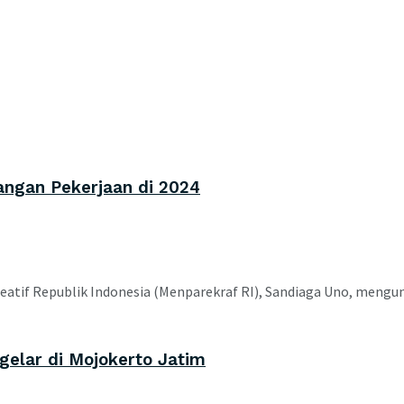
angan Pekerjaan di 2024
tif Republik Indonesia (Menparekraf RI), Sandiaga Uno, mengunjun
igelar di Mojokerto Jatim