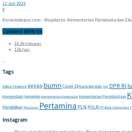
11 Juli 2023
0
Koranindopos.com - Mojokerto. Kementerian Pariwisata dan Ekono
Connect With Us
10.2k
Followers
12k
Fans
Tags
bumn
DPR RI
ha
BKKBN
Covid-19
Adira Finance
Dana Bergulir
Dki
K
Kemendagri
Kementerian Perindustrian
kemenkes
Kementerian Kesehatan
Pertamina
PLN
Pendidikan
POLRI
Perpusnas
PT Bank Central Asia 
Instagram
Please install/update and activate JNews Instagram plugi