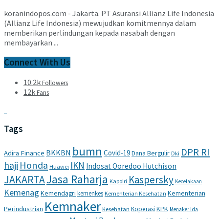
koranindopos.com - Jakarta. PT Asuransi Allianz Life Indonesia
(Allianz Life Indonesia) mewujudkan komitmennya dalam
memberikan perlindungan kepada nasabah dengan
membayarkan ...
Connect With Us
10.2k
Followers
12k
Fans
Tags
bumn
DPR RI
BKKBN
Covid-19
Adira Finance
Dana Bergulir
Dki
haji
Honda
IKN
Indosat Ooredoo Hutchison
Huawei
Jasa Raharja
JAKARTA
Kaspersky
Kapolri
Kecelakaan
Kemenag
Kemendagri
Kementerian
kemenkes
Kementerian Kesehatan
Kemnaker
Perindustrian
KPK
Koperasi
Kesehatan
Menaker Ida