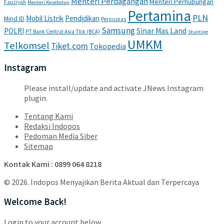
Menteri Perdagangan
Menteri Perhubungan
Fauziyah
Menteri Kesehatan
Pertamina
PLN
Mobil Listrik
Pendidikan
Mind ID
Perpusnas
Samsung
POLRI
Sinar Mas Land
PT Bank Central Asia Tbk (BCA)
Stunting
UMKM
Telkomsel
Tiket.com
Tokopedia
Instagram
Please install/update and activate JNews Instagram
plugin.
Tentang Kami
Redaksi Indopos
Pedoman Media Siber
Sitemap
Kontak Kami : 0899 064 8218
© 2026. Indopos Menyajikan Berita Aktual dan Terpercaya
Welcome Back!
Login to your account below