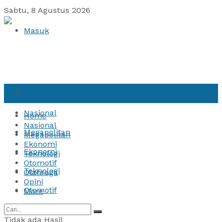
Sabtu, 8 Agustus 2026
Masuk
Home
Nasional
Home
Nasional
Megapolitan
Megapolitan
Ekonomi
Ekonomi
Teknologi
Otomotif
Teknologi
Olahraga
Opini
Otomotif
More
Olahraga
Tidak ada Hasil