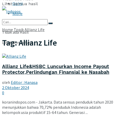
Opini
Lihat semua hasil
More
Home
Topik
Allianz Life
Tidak ada Hasil
Tag:
Allianz Life
Lihat semua hasil
Allianz Life&HSBC Luncurkan Income Payout
Protector,Perlindungan Finansial ke Nasabah
oleh
Editor : Hanasa
2 Oktober 2024
0
koranindopos.com - Jakarta. Data sensus penduduk tahun 2020
menunjukkan bahwa 70,72% penduduk Indonesia adalah
kelompok usia produktif 15-64 tahun. Generasi ...