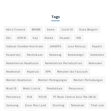
Tags
Adira Finance
BKKBN
bumn
Covid-19
Dana Bergulir
Dki
DPR RI
haji
Honda
Huawei
IKN
Indosat Ooredoo Hutchison
JAKARTA
Jasa Raharja
Kapolri
Kaspersky
Kecelakaan
Kemenag
Kemendagri
kemenkes
Kementerian Kesehatan
Kementerian Perindustrian
Kemnaker
Kesehatan
Koperasi
KPK
Menaker Ida Fauziyah
Menteri Kesehatan
Menteri Perdagangan
Menteri Perhubungan
Mind ID
Mobil Listrik
Pendidikan
Perpusnas
Pertamina
PLN
POLRI
PT Bank Central Asia Tbk (BCA)
Samsung
Sinar Mas Land
Stunting
Telkomsel
Tiket.com