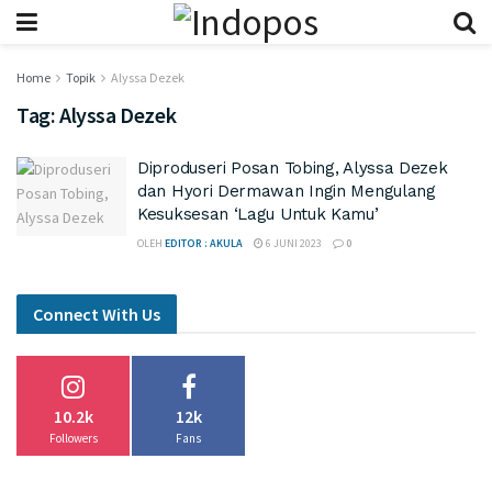
Home
Topik
Alyssa Dezek
Tag:
Alyssa Dezek
Diproduseri Posan Tobing, Alyssa Dezek
dan Hyori Dermawan Ingin Mengulang
Kesuksesan ‘Lagu Untuk Kamu’
OLEH
EDITOR : AKULA
6 JUNI 2023
0
Connect With Us
10.2k
12k
Followers
Fans