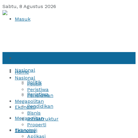
Sabtu, 8 Agustus 2026
Masuk
Home
Nasional
Home
Nasional
Politik
Politik
Peristiwa
Peristiwa
Pendidikan
Megapolitan
Pendidikan
Ekonomi
Bisnis
Megapolitan
Infrastruktur
Properti
Ekonomi
Teknologi
Aplikasi