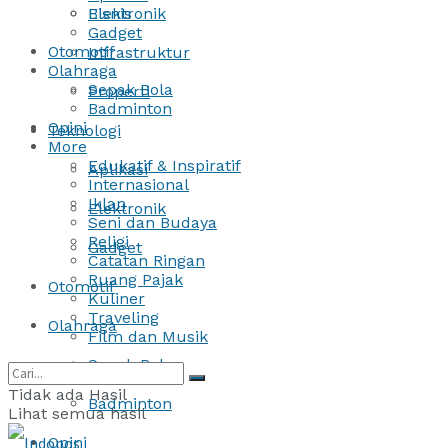
Bisnis
Elektronik
Gadget
Otomotif
Infrastruktur
Olahraga
Sepak Bola
Properti
Badminton
Opini
Teknologi
More
Edukatif & Inspiratif
Aplikasi
Internasional
Iklan
Elektronik
Seni dan Budaya
Religi
Gadget
Catatan Ringan
Ruang Pajak
Otomotif
Kuliner
Traveling
Olahraga
Film dan Musik
Sepak Bola
Tidak ada Hasil
Badminton
Lihat semua hasil
Opini