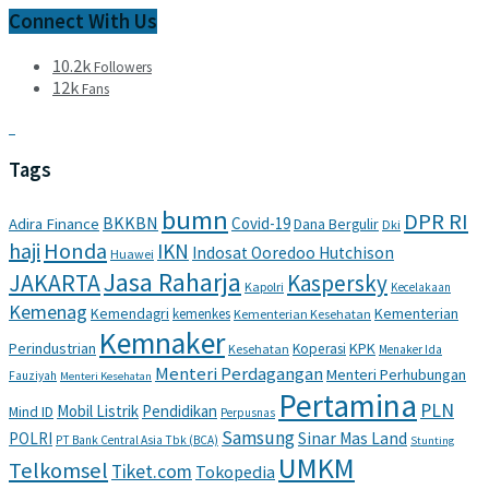
Connect With Us
10.2k
Followers
12k
Fans
Tags
bumn
DPR RI
BKKBN
Covid-19
Adira Finance
Dana Bergulir
Dki
haji
Honda
IKN
Indosat Ooredoo Hutchison
Huawei
Jasa Raharja
JAKARTA
Kaspersky
Kapolri
Kecelakaan
Kemenag
Kemendagri
Kementerian
kemenkes
Kementerian Kesehatan
Kemnaker
Perindustrian
KPK
Koperasi
Kesehatan
Menaker Ida
Menteri Perdagangan
Menteri Perhubungan
Fauziyah
Menteri Kesehatan
Pertamina
PLN
Mobil Listrik
Pendidikan
Mind ID
Perpusnas
Samsung
POLRI
Sinar Mas Land
PT Bank Central Asia Tbk (BCA)
Stunting
UMKM
Telkomsel
Tiket.com
Tokopedia