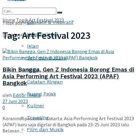
More
Home
Topik
Art Festival 2023
Edukatif & Inspiratif
Tidak ada Hasil
Tag:
Art Festival 2023
Internasional
Lihat semua hasil
Iklan
Seni dan Budaya
Bikin Bangga, Gen Z Indonesia Borong Emas di
Religi
Asia Performing Art Festival 2023 (APAF)
Catatan Ringan
Bangkok
Ruang Pajak
oleh
Editor : Akula
27 Juni 2023
Kuliner
0
Traveling
Koranindopos.com - Jakarta. Asia Performing Art Festival 2023
(APAF) baru saja digelar di Bangkok pada 23-25 Juni 2023 lalu.
Film dan Musik
Belasan ...