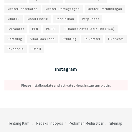
Menteri Kesehatan
Menteri Perdagangan
Menteri Perhubungan
Mind ID
Mobil Listrik
Pendidikan
Perpusnas
Pertamina
PLN
POLRI
PT Bank Central Asia Tbk (BCA)
Samsung
Sinar Mas Land
Stunting
Telkomsel
Tiket.com
Tokopedia
UMKM
Instagram
Please install/update and activate JNews Instagram plugin.
Tentang Kami
Redaksi Indopos
Pedoman Media Siber
Sitemap