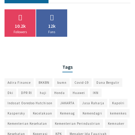
10.2k
12k
Followers
Fans
Tags
Adira Finance
BKKBN
bumn
Covid-19
Dana Bergulir
Dki
DPR RI
haji
Honda
Huawei
IKN
Indosat Ooredoo Hutchison
JAKARTA
Jasa Raharja
Kapolri
Kaspersky
Kecelakaan
Kemenag
Kemendagri
kemenkes
Kementerian Kesehatan
Kementerian Perindustrian
Kemnaker
Kesehatan
Koperasi
KPK
Menaker Ida Fauziyah