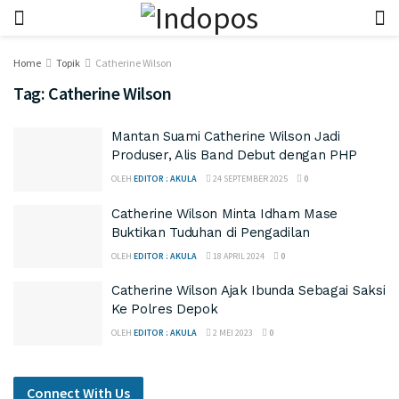
Home
Topik
Catherine Wilson
Tag:
Catherine Wilson
Mantan Suami Catherine Wilson Jadi
Produser, Alis Band Debut dengan PHP
OLEH
EDITOR : AKULA
24 SEPTEMBER 2025
0
Catherine Wilson Minta Idham Mase
Buktikan Tuduhan di Pengadilan
OLEH
EDITOR : AKULA
18 APRIL 2024
0
Catherine Wilson Ajak Ibunda Sebagai Saksi
Ke Polres Depok
OLEH
EDITOR : AKULA
2 MEI 2023
0
Connect With Us