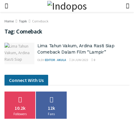
Home
Topik
Comeback
Tag:
Comeback
Lima Tahun Vakum, Ardina Rasti Siap
Comeback Dalam Film “Lampir”
OLEH
EDITOR : AKULA
24 JUNI 2023
0
Connect With Us
10.2k
12k
Followers
Fans