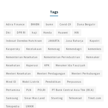
Tags
Adira Finance
BKKBN
bumn
Covid-19
Dana Bergulir
Dki
DPR RI
haji
Honda
Huawei
IKN
Indosat Ooredoo Hutchison
JAKARTA
Jasa Raharja
Kapolri
Kaspersky
Kecelakaan
Kemenag
Kemendagri
kemenkes
Kementerian Kesehatan
Kementerian Perindustrian
Kemnaker
Kesehatan
Koperasi
KPK
Menaker Ida Fauziyah
Menteri Kesehatan
Menteri Perdagangan
Menteri Perhubungan
Mind ID
Mobil Listrik
Pendidikan
Perpusnas
Pertamina
PLN
POLRI
PT Bank Central Asia Tbk (BCA)
Samsung
Sinar Mas Land
Stunting
Telkomsel
Tiket.com
Tokopedia
UMKM