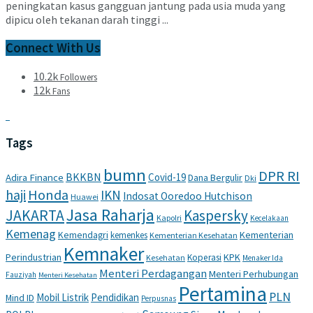
peningkatan kasus gangguan jantung pada usia muda yang
dipicu oleh tekanan darah tinggi ...
Connect With Us
10.2k
Followers
12k
Fans
Tags
bumn
DPR RI
BKKBN
Covid-19
Adira Finance
Dana Bergulir
Dki
haji
Honda
IKN
Indosat Ooredoo Hutchison
Huawei
Jasa Raharja
JAKARTA
Kaspersky
Kapolri
Kecelakaan
Kemenag
Kemendagri
Kementerian
kemenkes
Kementerian Kesehatan
Kemnaker
Perindustrian
KPK
Koperasi
Kesehatan
Menaker Ida
Menteri Perdagangan
Menteri Perhubungan
Fauziyah
Menteri Kesehatan
Pertamina
PLN
Mobil Listrik
Pendidikan
Mind ID
Perpusnas