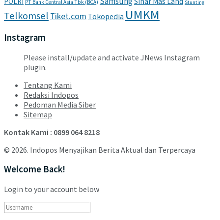
Samsung
POLRI
Sinar Mas Land
PT Bank Central Asia Tbk (BCA)
Stunting
UMKM
Telkomsel
Tiket.com
Tokopedia
Instagram
Please install/update and activate JNews Instagram
plugin.
Tentang Kami
Redaksi Indopos
Pedoman Media Siber
Sitemap
Kontak Kami : 0899 064 8218
© 2026. Indopos Menyajikan Berita Aktual dan Terpercaya
Welcome Back!
Login to your account below