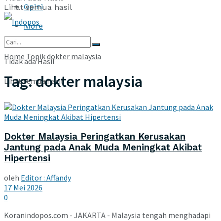
Opini
Lihat semua hasil
More
Home
Topik
dokter malaysia
Tidak ada Hasil
Tag:
dokter malaysia
Lihat semua hasil
Dokter Malaysia Peringatkan Kerusakan
Jantung pada Anak Muda Meningkat Akibat
Hipertensi
oleh
Editor : Affandy
17 Mei 2026
0
Koranindopos.com - JAKARTA - Malaysia tengah menghadapi