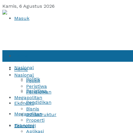
Kamis, 6 Agustus 2026
Masuk
Home
Nasional
Home
Nasional
Politik
Politik
Peristiwa
Peristiwa
Pendidikan
Megapolitan
Pendidikan
Ekonomi
Bisnis
Megapolitan
Infrastruktur
Properti
Ekonomi
Teknologi
Aplikasi