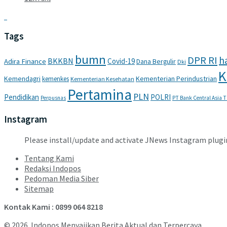
Tags
bumn
DPR RI
ha
BKKBN
Covid-19
Adira Finance
Dana Bergulir
Dki
K
Kemendagri
Kementerian Perindustrian
kemenkes
Kementerian Kesehatan
Pertamina
PLN
Pendidikan
POLRI
Perpusnas
PT Bank Central Asia 
Instagram
Please install/update and activate JNews Instagram plugi
Tentang Kami
Redaksi Indopos
Pedoman Media Siber
Sitemap
Kontak Kami : 0899 064 8218
© 2026. Indopos Menyajikan Berita Aktual dan Terpercaya