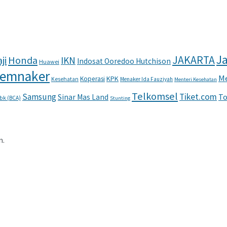
Ja
JAKARTA
ji
Honda
IKN
Indosat Ooredoo Hutchison
Huawei
emnaker
Me
KPK
Koperasi
Kesehatan
Menaker Ida Fauziyah
Menteri Kesehatan
Telkomsel
Samsung
Tiket.com
To
Sinar Mas Land
Tbk (BCA)
Stunting
n.