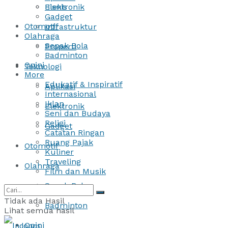
Bisnis
Elektronik
Gadget
Otomotif
Infrastruktur
Olahraga
Sepak Bola
Properti
Badminton
Opini
Teknologi
More
Edukatif & Inspiratif
Aplikasi
Internasional
Iklan
Elektronik
Seni dan Budaya
Religi
Gadget
Catatan Ringan
Ruang Pajak
Otomotif
Kuliner
Traveling
Olahraga
Film dan Musik
Sepak Bola
Tidak ada Hasil
Badminton
Lihat semua hasil
Opini