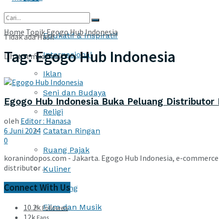
More
Home
Topik
Egogo Hub Indonesia
Edukatif & Inspiratif
Tidak ada Hasil
Tag:
Egogo Hub Indonesia
Internasional
Lihat semua hasil
Iklan
Seni dan Budaya
Egogo Hub Indonesia Buka Peluang Distributor 
Religi
oleh
Editor : Hanasa
6 Juni 2024
Catatan Ringan
0
Ruang Pajak
koranindopos.com - Jakarta. Egogo Hub Indonesia, e-commerce
distributor ...
Kuliner
Connect With Us
Traveling
10.2k
Film dan Musik
Followers
12k
Fans