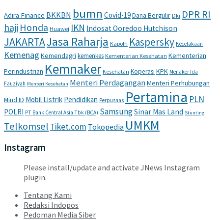
bumn
DPR RI
BKKBN
Covid-19
Adira Finance
Dana Bergulir
Dki
haji
Honda
IKN
Indosat Ooredoo Hutchison
Huawei
Jasa Raharja
JAKARTA
Kaspersky
Kapolri
Kecelakaan
Kemenag
Kemendagri
Kementerian
kemenkes
Kementerian Kesehatan
Kemnaker
Perindustrian
KPK
Koperasi
Kesehatan
Menaker Ida
Menteri Perdagangan
Menteri Perhubungan
Fauziyah
Menteri Kesehatan
Pertamina
PLN
Mobil Listrik
Pendidikan
Mind ID
Perpusnas
Samsung
POLRI
Sinar Mas Land
PT Bank Central Asia Tbk (BCA)
Stunting
UMKM
Telkomsel
Tiket.com
Tokopedia
Instagram
Please install/update and activate JNews Instagram
plugin.
Tentang Kami
Redaksi Indopos
Pedoman Media Siber