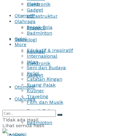
Bisnis
Elektronik
Gadget
Otomotif
Infrastruktur
Olahraga
Sepak Bola
Properti
Badminton
Opini
Teknologi
More
Edukatif & Inspiratif
Aplikasi
Internasional
Iklan
Elektronik
Seni dan Budaya
Religi
Gadget
Catatan Ringan
Ruang Pajak
Otomotif
Kuliner
Traveling
Olahraga
Film dan Musik
Sepak Bola
Tidak ada Hasil
Badminton
Lihat semua hasil
Opini