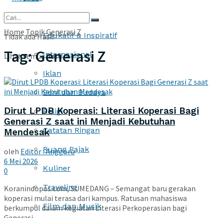
More
Home
Topik
Generasi Z
Edukatif & Inspiratif
Tidak ada Hasil
Tag:
Generasi Z
Internasional
Lihat semua hasil
Iklan
Seni dan Budaya
Dirut LPDB Koperasi: Literasi Koperasi Bagi
Religi
Generasi Z saat ini Menjadi Kebutuhan
Catatan Ringan
Mendesak
Ruang Pajak
oleh
Editor : Anggoro
6 Mei 2026
Kuliner
0
Traveling
Koranindopos.com, SUMEDANG – Semangat baru gerakan
koperasi mulai terasa dari kampus. Ratusan mahasiswa
Film dan Musik
berkumpul dalam kegiatan Literasi Perkoperasian bagi
Generasi ...