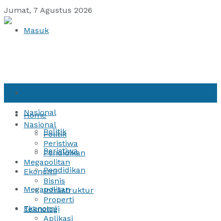
Jumat, 7 Agustus 2026
Masuk
Home
Nasional
Home
Nasional
Politik
Politik
Peristiwa
Peristiwa
Pendidikan
Megapolitan
Pendidikan
Ekonomi
Bisnis
Megapolitan
Infrastruktur
Properti
Ekonomi
Teknologi
Aplikasi