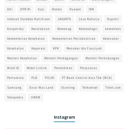
Dki
DPR RI
haji
Honda
Huawei
IKN
Indosat Ooredoo Hutchison
JAKARTA
Jasa Raharja
Kapolri
Kaspersky
Kecelakaan
Kemenag
Kemendagri
kemenkes
Kementerian Kesehatan
Kementerian Perindustrian
Kemnaker
Kesehatan
Koperasi
KPK
Menaker Ida Fauziyah
Menteri Kesehatan
Menteri Perdagangan
Menteri Perhubungan
Mind ID
Mobil Listrik
Pendidikan
Perpusnas
Pertamina
PLN
POLRI
PT Bank Central Asia Tbk (BCA)
Samsung
Sinar Mas Land
Stunting
Telkomsel
Tiket.com
Tokopedia
UMKM
Instagram