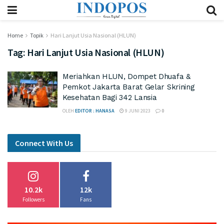
Home
Topik
Hari Lanjut Usia Nasional (HLUN)
Tag:
Hari Lanjut Usia Nasional (HLUN)
Meriahkan HLUN, Dompet Dhuafa &
Pemkot Jakarta Barat Gelar Skrining
Kesehatan Bagi 342 Lansia
OLEH
EDITOR : HANASA
9 JUNI 2023
0
Connect With Us
10.2k
12k
Followers
Fans