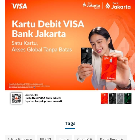
Tags
Adira Finance
BKKBN
bumn
Covid-19
Dana Bergulir