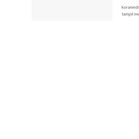
koranind
tampil me