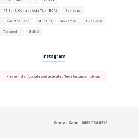
Pertamina
PLN
POLRI
PT Bank Central Asia Tbk (BCA)
Samsung
Sinar Mas Land
Stunting
Telkomsel
Tiket.com
Tokopedia
UMKM
Instagram
Please install/update and activate JNews Instagram plugin.
Kontak Kami : 0899 064 8218