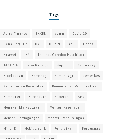
Tags
Adira Finance
BKKBN
bumn
Covid-19
Dana Bergulir
Dki
DPR RI
haji
Honda
Huawei
IKN
Indosat Ooredoo Hutchison
JAKARTA
Jasa Raharja
Kapolri
Kaspersky
Kecelakaan
Kemenag
Kemendagri
kemenkes
Kementerian Kesehatan
Kementerian Perindustrian
Kemnaker
Kesehatan
Koperasi
KPK
Menaker Ida Fauziyah
Menteri Kesehatan
Menteri Perdagangan
Menteri Perhubungan
Mind ID
Mobil Listrik
Pendidikan
Perpusnas