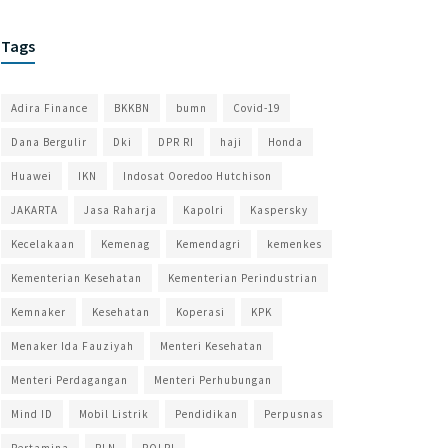
Tags
Adira Finance
BKKBN
bumn
Covid-19
Dana Bergulir
Dki
DPR RI
haji
Honda
Huawei
IKN
Indosat Ooredoo Hutchison
JAKARTA
Jasa Raharja
Kapolri
Kaspersky
Kecelakaan
Kemenag
Kemendagri
kemenkes
Kementerian Kesehatan
Kementerian Perindustrian
Kemnaker
Kesehatan
Koperasi
KPK
Menaker Ida Fauziyah
Menteri Kesehatan
Menteri Perdagangan
Menteri Perhubungan
Mind ID
Mobil Listrik
Pendidikan
Perpusnas