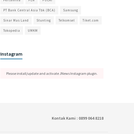
Pertamina
PLN
POLRI
PT Bank Central Asia Tbk (BCA)
Samsung
Sinar Mas Land
Stunting
Telkomsel
Tiket.com
Tokopedia
UMKM
Instagram
Please install/update and activate JNews Instagram plugin.
Kontak Kami : 0899 064 8218