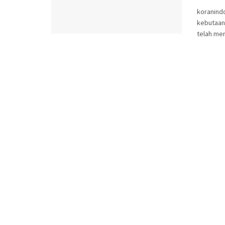
koranind
kebutaan 
telah men