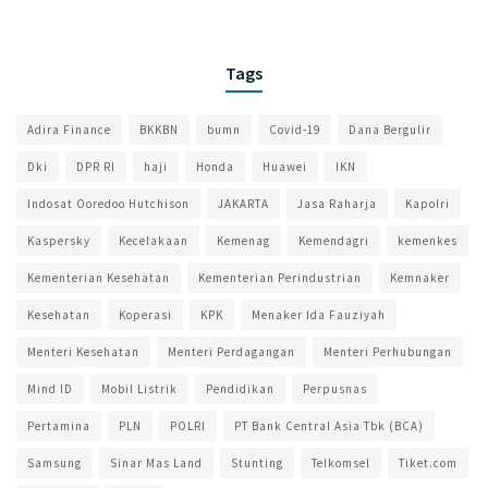
Tags
Adira Finance
BKKBN
bumn
Covid-19
Dana Bergulir
Dki
DPR RI
haji
Honda
Huawei
IKN
Indosat Ooredoo Hutchison
JAKARTA
Jasa Raharja
Kapolri
Kaspersky
Kecelakaan
Kemenag
Kemendagri
kemenkes
Kementerian Kesehatan
Kementerian Perindustrian
Kemnaker
Kesehatan
Koperasi
KPK
Menaker Ida Fauziyah
Menteri Kesehatan
Menteri Perdagangan
Menteri Perhubungan
Mind ID
Mobil Listrik
Pendidikan
Perpusnas
Pertamina
PLN
POLRI
PT Bank Central Asia Tbk (BCA)
Samsung
Sinar Mas Land
Stunting
Telkomsel
Tiket.com