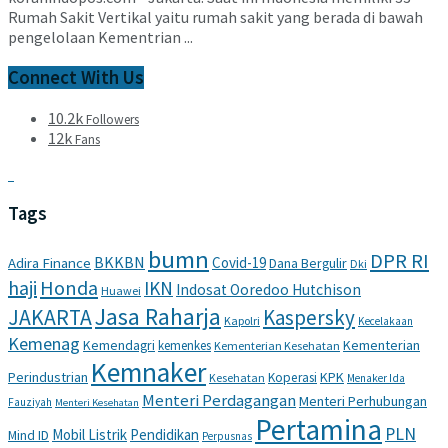
Rumah Sakit Vertikal yaitu rumah sakit yang berada di bawah
pengelolaan Kementrian ...
Connect With Us
10.2k
Followers
12k
Fans
Tags
bumn
DPR RI
BKKBN
Covid-19
Adira Finance
Dana Bergulir
Dki
haji
Honda
IKN
Indosat Ooredoo Hutchison
Huawei
Jasa Raharja
JAKARTA
Kaspersky
Kapolri
Kecelakaan
Kemenag
Kemendagri
Kementerian
kemenkes
Kementerian Kesehatan
Kemnaker
Perindustrian
KPK
Koperasi
Kesehatan
Menaker Ida
Menteri Perdagangan
Menteri Perhubungan
Fauziyah
Menteri Kesehatan
Pertamina
PLN
Mobil Listrik
Pendidikan
Mind ID
Perpusnas