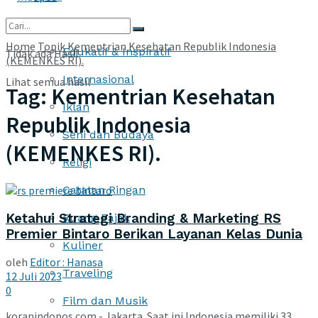
More
Home
Topik
Kementrian Kesehatan Republik Indonesia
Edukatif & Inspiratif
Tidak ada Hasil
(KEMENKES RI).
Internasional
Lihat semua hasil
Tag:
Kementrian Kesehatan
Iklan
Republik Indonesia
Seni dan Budaya
(KEMENKES RI).
Religi
Catatan Ringan
Ketahui Strategi Branding & Marketing RS
Ruang Pajak
Premier Bintaro Berikan Layanan Kelas Dunia
Kuliner
oleh
Editor : Hanasa
Traveling
12 Juli 2023
0
Film dan Musik
koranindopos.com - Jakarta. Saat ini Indonesia memiliki 33