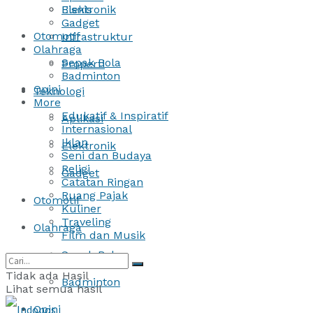
Bisnis
Elektronik
Gadget
Otomotif
Infrastruktur
Olahraga
Sepak Bola
Properti
Badminton
Opini
Teknologi
More
Edukatif & Inspiratif
Aplikasi
Internasional
Iklan
Elektronik
Seni dan Budaya
Religi
Gadget
Catatan Ringan
Ruang Pajak
Otomotif
Kuliner
Traveling
Olahraga
Film dan Musik
Sepak Bola
Tidak ada Hasil
Badminton
Lihat semua hasil
Opini