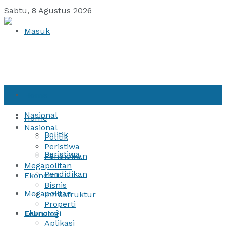
Sabtu, 8 Agustus 2026
Masuk
Home
Nasional
Home
Nasional
Politik
Politik
Peristiwa
Peristiwa
Pendidikan
Megapolitan
Pendidikan
Ekonomi
Bisnis
Megapolitan
Infrastruktur
Properti
Ekonomi
Teknologi
Aplikasi