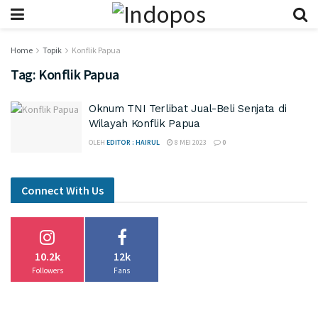
Home
Topik
Konflik Papua
Tag:
Konflik Papua
Oknum TNI Terlibat Jual-Beli Senjata di
Wilayah Konflik Papua
OLEH
EDITOR : HAIRUL
8 MEI 2023
0
Connect With Us
10.2k
12k
Followers
Fans