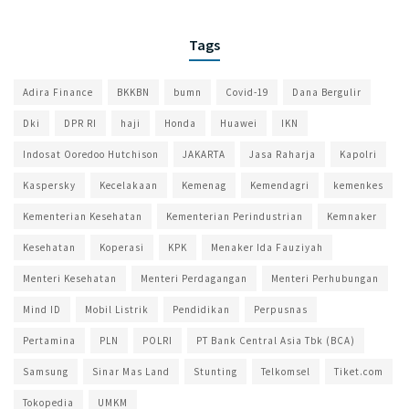
Tags
Adira Finance
BKKBN
bumn
Covid-19
Dana Bergulir
Dki
DPR RI
haji
Honda
Huawei
IKN
Indosat Ooredoo Hutchison
JAKARTA
Jasa Raharja
Kapolri
Kaspersky
Kecelakaan
Kemenag
Kemendagri
kemenkes
Kementerian Kesehatan
Kementerian Perindustrian
Kemnaker
Kesehatan
Koperasi
KPK
Menaker Ida Fauziyah
Menteri Kesehatan
Menteri Perdagangan
Menteri Perhubungan
Mind ID
Mobil Listrik
Pendidikan
Perpusnas
Pertamina
PLN
POLRI
PT Bank Central Asia Tbk (BCA)
Samsung
Sinar Mas Land
Stunting
Telkomsel
Tiket.com
Tokopedia
UMKM