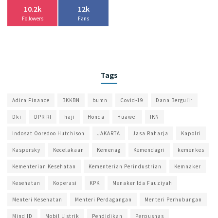
10.2k
12k
Followers
Fans
Tags
Adira Finance
BKKBN
bumn
Covid-19
Dana Bergulir
Dki
DPR RI
haji
Honda
Huawei
IKN
Indosat Ooredoo Hutchison
JAKARTA
Jasa Raharja
Kapolri
Kaspersky
Kecelakaan
Kemenag
Kemendagri
kemenkes
Kementerian Kesehatan
Kementerian Perindustrian
Kemnaker
Kesehatan
Koperasi
KPK
Menaker Ida Fauziyah
Menteri Kesehatan
Menteri Perdagangan
Menteri Perhubungan
Mind ID
Mobil Listrik
Pendidikan
Perpusnas