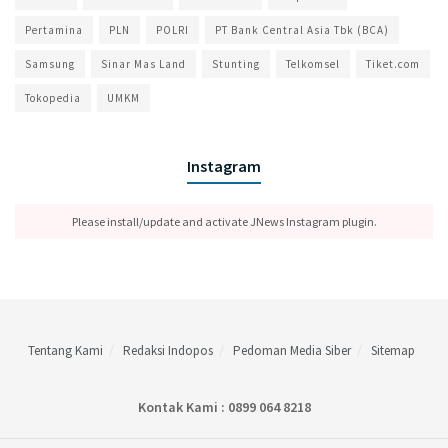
Pertamina
PLN
POLRI
PT Bank Central Asia Tbk (BCA)
Samsung
Sinar Mas Land
Stunting
Telkomsel
Tiket.com
Tokopedia
UMKM
Instagram
Please install/update and activate JNews Instagram plugin.
Tentang Kami
Redaksi Indopos
Pedoman Media Siber
Sitemap
Kontak Kami : 0899 064 8218