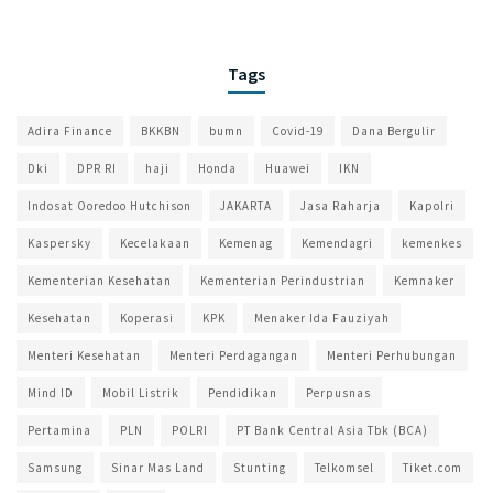
Tags
Adira Finance
BKKBN
bumn
Covid-19
Dana Bergulir
Dki
DPR RI
haji
Honda
Huawei
IKN
Indosat Ooredoo Hutchison
JAKARTA
Jasa Raharja
Kapolri
Kaspersky
Kecelakaan
Kemenag
Kemendagri
kemenkes
Kementerian Kesehatan
Kementerian Perindustrian
Kemnaker
Kesehatan
Koperasi
KPK
Menaker Ida Fauziyah
Menteri Kesehatan
Menteri Perdagangan
Menteri Perhubungan
Mind ID
Mobil Listrik
Pendidikan
Perpusnas
Pertamina
PLN
POLRI
PT Bank Central Asia Tbk (BCA)
Samsung
Sinar Mas Land
Stunting
Telkomsel
Tiket.com