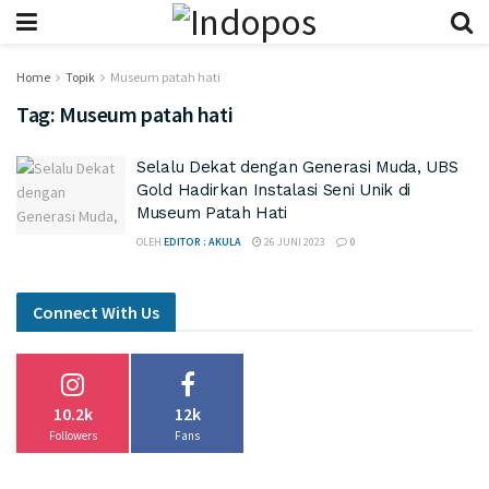
Home
Topik
Museum patah hati
Tag:
Museum patah hati
Selalu Dekat dengan Generasi Muda, UBS
Gold Hadirkan Instalasi Seni Unik di
Museum Patah Hati
OLEH
EDITOR : AKULA
26 JUNI 2023
0
Connect With Us
10.2k
12k
Followers
Fans