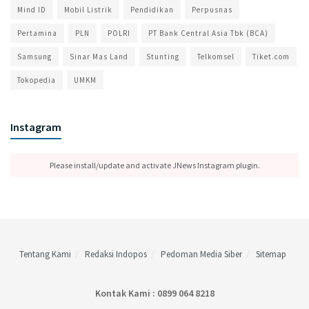
Mind ID
Mobil Listrik
Pendidikan
Perpusnas
Pertamina
PLN
POLRI
PT Bank Central Asia Tbk (BCA)
Samsung
Sinar Mas Land
Stunting
Telkomsel
Tiket.com
Tokopedia
UMKM
Instagram
Please install/update and activate JNews Instagram plugin.
Tentang Kami
Redaksi Indopos
Pedoman Media Siber
Sitemap
Kontak Kami : 0899 064 8218