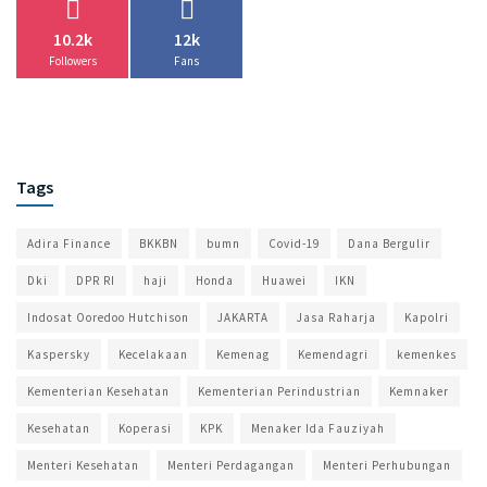
10.2k
12k
Followers
Fans
Tags
Adira Finance
BKKBN
bumn
Covid-19
Dana Bergulir
Dki
DPR RI
haji
Honda
Huawei
IKN
Indosat Ooredoo Hutchison
JAKARTA
Jasa Raharja
Kapolri
Kaspersky
Kecelakaan
Kemenag
Kemendagri
kemenkes
Kementerian Kesehatan
Kementerian Perindustrian
Kemnaker
Kesehatan
Koperasi
KPK
Menaker Ida Fauziyah
Menteri Kesehatan
Menteri Perdagangan
Menteri Perhubungan