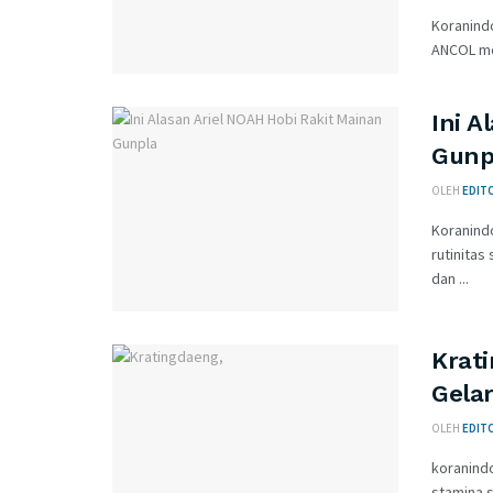
Koranindo
ANCOL men
Ini A
Gunp
OLEH
EDITO
Koranind
rutinitas
dan ...
Krat
Gela
OLEH
EDITO
koranind
stamina 