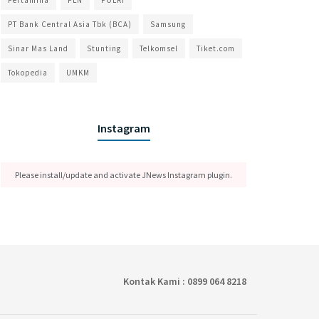
Pertamina
PLN
POLRI
PT Bank Central Asia Tbk (BCA)
Samsung
Sinar Mas Land
Stunting
Telkomsel
Tiket.com
Tokopedia
UMKM
Instagram
Please install/update and activate JNews Instagram plugin.
Kontak Kami : 0899 064 8218