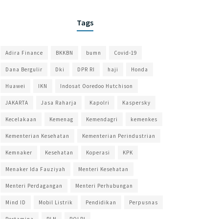
Tags
Adira Finance
BKKBN
bumn
Covid-19
Dana Bergulir
Dki
DPR RI
haji
Honda
Huawei
IKN
Indosat Ooredoo Hutchison
JAKARTA
Jasa Raharja
Kapolri
Kaspersky
Kecelakaan
Kemenag
Kemendagri
kemenkes
Kementerian Kesehatan
Kementerian Perindustrian
Kemnaker
Kesehatan
Koperasi
KPK
Menaker Ida Fauziyah
Menteri Kesehatan
Menteri Perdagangan
Menteri Perhubungan
Mind ID
Mobil Listrik
Pendidikan
Perpusnas