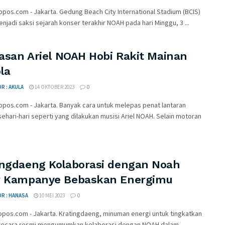
pos.com - Jakarta. Gedung Beach City International Stadium (BCIS)
jadi saksi sejarah konser terakhir NOAH pada hari Minggu, 3 ...
lasan Ariel NOAH Hobi Rakit Mainan
la
R : AKULA
14 OKTOBER 2023
0
opos.com - Jakarta. Banyak cara untuk melepas penat lantaran
 sehari-hari seperti yang dilakukan musisi Ariel NOAH. Selain motoran
ingdaeng Kolaborasi dengan Noah
r Kampanye Bebaskan Energimu
R : HANASA
10 MEI 2023
0
opos.com - Jakarta. Kratingdaeng, minuman energi untuk tingkatkan
secara resmi mengumumkan kolaborasi dengan NOAH dalam