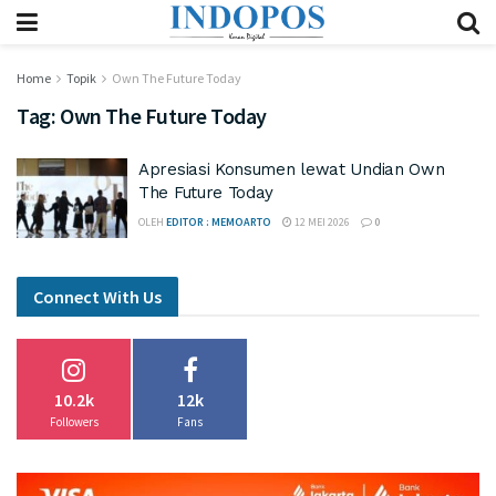
Home
Topik
Own The Future Today
Tag:
Own The Future Today
Apresiasi Konsumen lewat Undian Own
The Future Today
OLEH
EDITOR : MEMOARTO
12 MEI 2026
0
Connect With Us
10.2k
12k
Followers
Fans