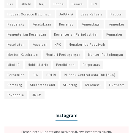
Dki
DPR RI
haji
Honda
Huawei
IKN
Indosat Ooredoo Hutchison
JAKARTA
Jasa Raharja
Kapolri
Kaspersky
Kecelakaan
Kemenag
Kemendagri
kemenkes
Kementerian Kesehatan
Kementerian Perindustrian
Kemnaker
Kesehatan
Koperasi
KPK
Menaker Ida Fauziyah
Menteri Kesehatan
Menteri Perdagangan
Menteri Perhubungan
Mind ID
Mobil Listrik
Pendidikan
Perpusnas
Pertamina
PLN
POLRI
PT Bank Central Asia Tbk (BCA)
Samsung
Sinar Mas Land
Stunting
Telkomsel
Tiket.com
Tokopedia
UMKM
Instagram
Please install/update and activate JNews Instagram plugin.