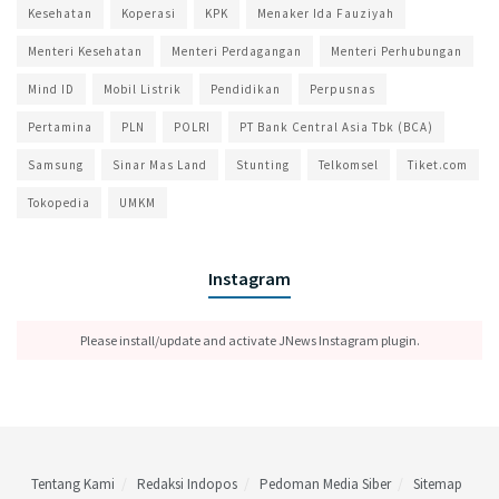
Kesehatan
Koperasi
KPK
Menaker Ida Fauziyah
Menteri Kesehatan
Menteri Perdagangan
Menteri Perhubungan
Mind ID
Mobil Listrik
Pendidikan
Perpusnas
Pertamina
PLN
POLRI
PT Bank Central Asia Tbk (BCA)
Samsung
Sinar Mas Land
Stunting
Telkomsel
Tiket.com
Tokopedia
UMKM
Instagram
Please install/update and activate JNews Instagram plugin.
Tentang Kami
Redaksi Indopos
Pedoman Media Siber
Sitemap