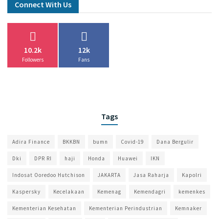
Connect With Us
10.2k
12k
Followers
Fans
Tags
Adira Finance
BKKBN
bumn
Covid-19
Dana Bergulir
Dki
DPR RI
haji
Honda
Huawei
IKN
Indosat Ooredoo Hutchison
JAKARTA
Jasa Raharja
Kapolri
Kaspersky
Kecelakaan
Kemenag
Kemendagri
kemenkes
Kementerian Kesehatan
Kementerian Perindustrian
Kemnaker