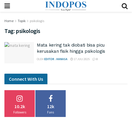
Home
Topik
psikologis
Tag:
psikologis
Mata kering tak diobati bisa picu
kerusakan fisik hingga psikologis
OLEH
EDITOR : HANASA
17 JULI 2025
0
Connect With Us
10.2k
12k
Followers
Fans