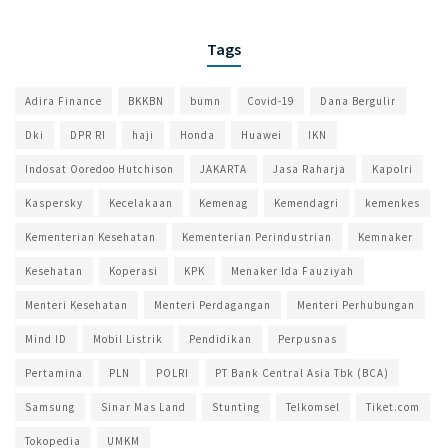
Tags
Adira Finance
BKKBN
bumn
Covid-19
Dana Bergulir
Dki
DPR RI
haji
Honda
Huawei
IKN
Indosat Ooredoo Hutchison
JAKARTA
Jasa Raharja
Kapolri
Kaspersky
Kecelakaan
Kemenag
Kemendagri
kemenkes
Kementerian Kesehatan
Kementerian Perindustrian
Kemnaker
Kesehatan
Koperasi
KPK
Menaker Ida Fauziyah
Menteri Kesehatan
Menteri Perdagangan
Menteri Perhubungan
Mind ID
Mobil Listrik
Pendidikan
Perpusnas
Pertamina
PLN
POLRI
PT Bank Central Asia Tbk (BCA)
Samsung
Sinar Mas Land
Stunting
Telkomsel
Tiket.com
Tokopedia
UMKM