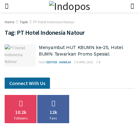
Home
Topik
PT Hotel Indonesia Natour
Tag:
PT Hotel Indonesia Natour
Menyambut HUT KBUMN ke-25, Hotel
BUMN Tawarkan Promo Spesial
OLEH
EDITOR : HANASA
8 APRIL 2023
0
Connect With Us
10.2k
12k
Followers
Fans