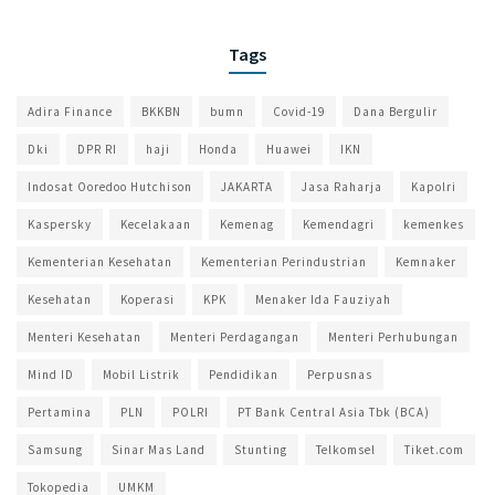
Tags
Adira Finance
BKKBN
bumn
Covid-19
Dana Bergulir
Dki
DPR RI
haji
Honda
Huawei
IKN
Indosat Ooredoo Hutchison
JAKARTA
Jasa Raharja
Kapolri
Kaspersky
Kecelakaan
Kemenag
Kemendagri
kemenkes
Kementerian Kesehatan
Kementerian Perindustrian
Kemnaker
Kesehatan
Koperasi
KPK
Menaker Ida Fauziyah
Menteri Kesehatan
Menteri Perdagangan
Menteri Perhubungan
Mind ID
Mobil Listrik
Pendidikan
Perpusnas
Pertamina
PLN
POLRI
PT Bank Central Asia Tbk (BCA)
Samsung
Sinar Mas Land
Stunting
Telkomsel
Tiket.com
Tokopedia
UMKM