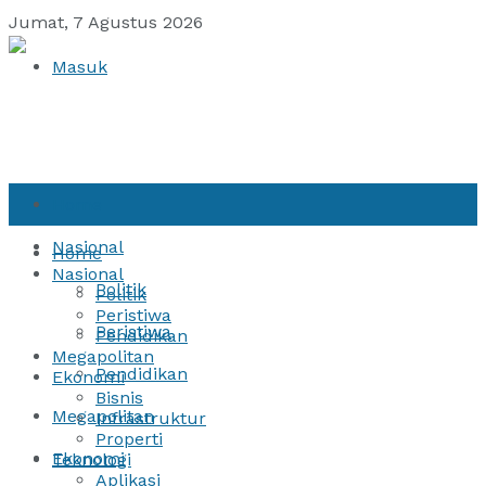
Jumat, 7 Agustus 2026
Masuk
Home
Nasional
Home
Nasional
Politik
Politik
Peristiwa
Peristiwa
Pendidikan
Megapolitan
Pendidikan
Ekonomi
Bisnis
Megapolitan
Infrastruktur
Properti
Ekonomi
Teknologi
Aplikasi