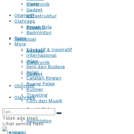
Bisnis
Elektronik
Gadget
Otomotif
Infrastruktur
Olahraga
Sepak Bola
Properti
Badminton
Opini
Teknologi
More
Edukatif & Inspiratif
Aplikasi
Internasional
Iklan
Elektronik
Seni dan Budaya
Religi
Gadget
Catatan Ringan
Ruang Pajak
Otomotif
Kuliner
Traveling
Olahraga
Film dan Musik
Sepak Bola
Tidak ada Hasil
Badminton
Lihat semua hasil
Opini