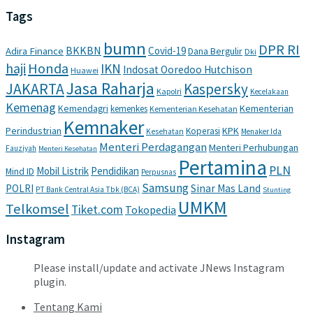
Tags
bumn
DPR RI
BKKBN
Covid-19
Adira Finance
Dana Bergulir
Dki
haji
Honda
IKN
Indosat Ooredoo Hutchison
Huawei
Jasa Raharja
JAKARTA
Kaspersky
Kapolri
Kecelakaan
Kemenag
Kemendagri
Kementerian
kemenkes
Kementerian Kesehatan
Kemnaker
Perindustrian
KPK
Koperasi
Kesehatan
Menaker Ida
Menteri Perdagangan
Menteri Perhubungan
Fauziyah
Menteri Kesehatan
Pertamina
PLN
Mobil Listrik
Pendidikan
Mind ID
Perpusnas
Samsung
POLRI
Sinar Mas Land
PT Bank Central Asia Tbk (BCA)
Stunting
UMKM
Telkomsel
Tiket.com
Tokopedia
Instagram
Please install/update and activate JNews Instagram
plugin.
Tentang Kami