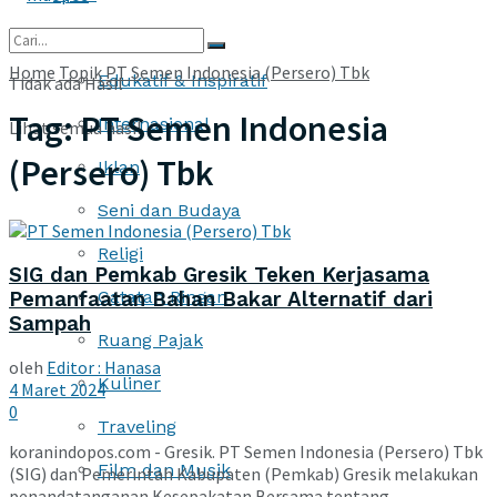
More
Home
Topik
PT Semen Indonesia (Persero) Tbk
Edukatif & Inspiratif
Tidak ada Hasil
Tag:
PT Semen Indonesia
Internasional
Lihat semua hasil
(Persero) Tbk
Iklan
Seni dan Budaya
Religi
SIG dan Pemkab Gresik Teken Kerjasama
Catatan Ringan
Pemanfaatan Bahan Bakar Alternatif dari
Sampah
Ruang Pajak
oleh
Editor : Hanasa
Kuliner
4 Maret 2024
0
Traveling
koranindopos.com - Gresik. PT Semen Indonesia (Persero) Tbk
Film dan Musik
(SIG) dan Pemerintah Kabupaten (Pemkab) Gresik melakukan
penandatanganan Kesepakatan Bersama tentang