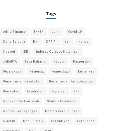
Tags
Adira Finance
BKKBN
bumn
Covid-19
Dana Bergulir
Dki
DPR RI
haji
Honda
Huawei
IKN
Indosat Ooredoo Hutchison
JAKARTA
Jasa Raharja
Kapolri
Kaspersky
Kecelakaan
Kemenag
Kemendagri
kemenkes
Kementerian Kesehatan
Kementerian Perindustrian
Kemnaker
Kesehatan
Koperasi
KPK
Menaker Ida Fauziyah
Menteri Kesehatan
Menteri Perdagangan
Menteri Perhubungan
Mind ID
Mobil Listrik
Pendidikan
Perpusnas