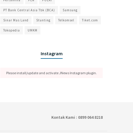
Pertamina
PLN
POLRI
PT Bank Central Asia Tbk (BCA)
Samsung
Sinar Mas Land
Stunting
Telkomsel
Tiket.com
Tokopedia
UMKM
Instagram
Please install/update and activate JNews Instagram plugin.
Kontak Kami : 0899 064 8218