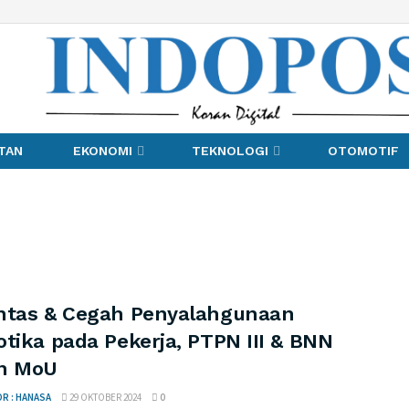
TAN
EKONOMI
TEKNOLOGI
OTOMOTIF
ntas & Cegah Penyalahgunaan
tika pada Pekerja, PTPN III & BNN
n MoU
R : HANASA
29 OKTOBER 2024
0