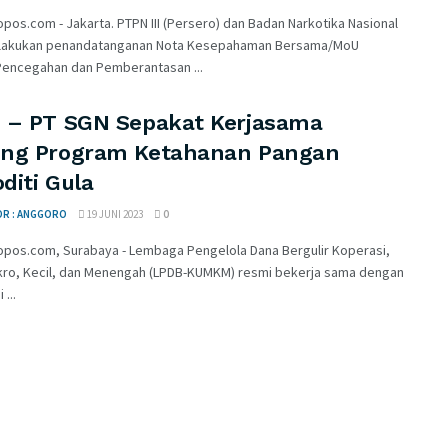
pos.com - Jakarta. PTPN III (Persero) dan Badan Narkotika Nasional
lakukan penandatanganan Nota Kesepahaman Bersama/MoU
Pencegahan dan Pemberantasan ...
 – PT SGN Sepakat Kerjasama
ng Program Ketahanan Pangan
diti Gula
OR : ANGGORO
19 JUNI 2023
0
opos.com, Surabaya - Lembaga Pengelola Dana Bergulir Koperasi,
kro, Kecil, dan Menengah (LPDB-KUMKM) resmi bekerja sama dengan
 ...