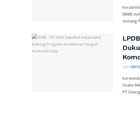
koranindo
(BNN) me
tentang 
LPDB
Duku
Komo
OLEH
EDIT
koranind
Usaha Mi
PT Sinergi