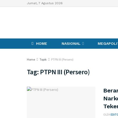
Jumat, 7 Agustus 2026
HOME
NASIONAL
MEGAPOLI
Home
Topik
PTPN III (Persero)
Tag:
PTPN III (Persero)
Bera
Narko
Teke
OLEH
EDITO