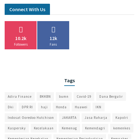
Connect With Us
10.2k
12k
Followers
Fans
Tags
Adira Finance
BKKBN
bumn
Covid-19
Dana Bergulir
Dki
DPR RI
haji
Honda
Huawei
IKN
Indosat Ooredoo Hutchison
JAKARTA
Jasa Raharja
Kapolri
Kaspersky
Kecelakaan
Kemenag
Kemendagri
kemenkes
Kementerian Kesehatan
Kementerian Perindustrian
Kemnaker