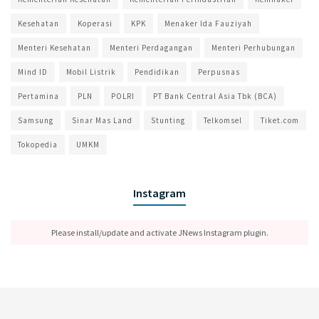
Kesehatan
Koperasi
KPK
Menaker Ida Fauziyah
Menteri Kesehatan
Menteri Perdagangan
Menteri Perhubungan
Mind ID
Mobil Listrik
Pendidikan
Perpusnas
Pertamina
PLN
POLRI
PT Bank Central Asia Tbk (BCA)
Samsung
Sinar Mas Land
Stunting
Telkomsel
Tiket.com
Tokopedia
UMKM
Instagram
Please install/update and activate JNews Instagram plugin.