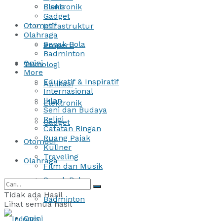
Bisnis
Elektronik
Gadget
Otomotif
Infrastruktur
Olahraga
Sepak Bola
Properti
Badminton
Opini
Teknologi
More
Edukatif & Inspiratif
Aplikasi
Internasional
Iklan
Elektronik
Seni dan Budaya
Religi
Gadget
Catatan Ringan
Ruang Pajak
Otomotif
Kuliner
Traveling
Olahraga
Film dan Musik
Sepak Bola
Tidak ada Hasil
Badminton
Lihat semua hasil
Opini