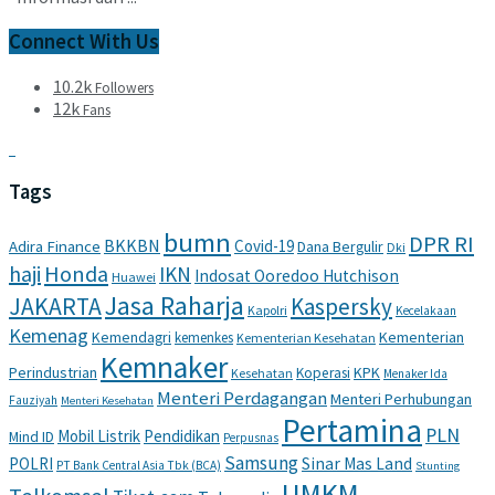
Connect With Us
10.2k
Followers
12k
Fans
Tags
bumn
DPR RI
BKKBN
Covid-19
Adira Finance
Dana Bergulir
Dki
haji
Honda
IKN
Indosat Ooredoo Hutchison
Huawei
Jasa Raharja
JAKARTA
Kaspersky
Kapolri
Kecelakaan
Kemenag
Kemendagri
Kementerian
kemenkes
Kementerian Kesehatan
Kemnaker
Perindustrian
KPK
Koperasi
Kesehatan
Menaker Ida
Menteri Perdagangan
Menteri Perhubungan
Fauziyah
Menteri Kesehatan
Pertamina
PLN
Mobil Listrik
Pendidikan
Mind ID
Perpusnas
Samsung
POLRI
Sinar Mas Land
PT Bank Central Asia Tbk (BCA)
Stunting
UMKM