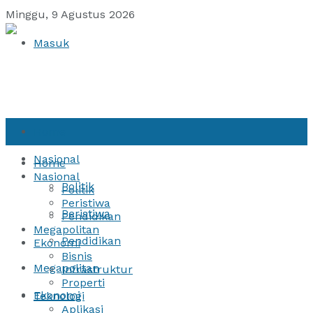
Minggu, 9 Agustus 2026
Masuk
Home
Nasional
Home
Nasional
Politik
Politik
Peristiwa
Peristiwa
Pendidikan
Megapolitan
Pendidikan
Ekonomi
Bisnis
Megapolitan
Infrastruktur
Properti
Ekonomi
Teknologi
Aplikasi