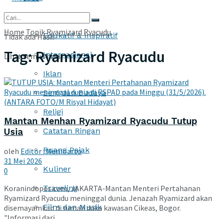
More
Home
Topik
Ryamizard Ryacudu
Edukatif & Inspiratif
Tidak ada Hasil
Tag:
Ryamizard Ryacudu
Internasional
Lihat semua hasil
Iklan
Seni dan Budaya
Religi
Mantan Menhan Ryamizard Ryacudu Tutup
Catatan Ringan
Usia
Ruang Pajak
oleh
Editor : Memoarto
31 Mei 2026
Kuliner
0
Traveling
Koranindopos.com, JAKARTA-Mantan Menteri Pertahanan
Ryamizard Ryacudu meninggal dunia. Jenazah Ryamizard akan
Film dan Musik
disemayamkan di rumah duka kawasan Cikeas, Bogor.
"Informasi dari ...