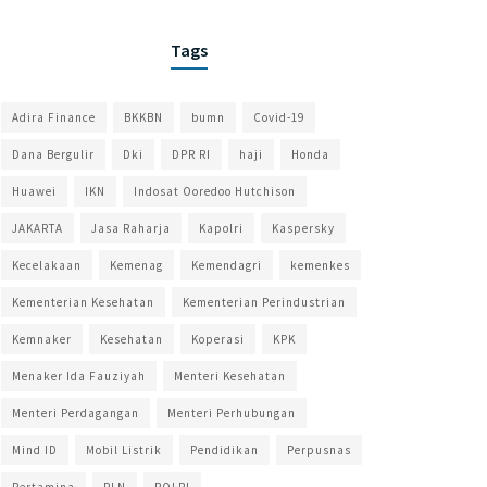
Tags
Adira Finance
BKKBN
bumn
Covid-19
Dana Bergulir
Dki
DPR RI
haji
Honda
Huawei
IKN
Indosat Ooredoo Hutchison
JAKARTA
Jasa Raharja
Kapolri
Kaspersky
Kecelakaan
Kemenag
Kemendagri
kemenkes
Kementerian Kesehatan
Kementerian Perindustrian
Kemnaker
Kesehatan
Koperasi
KPK
Menaker Ida Fauziyah
Menteri Kesehatan
Menteri Perdagangan
Menteri Perhubungan
Mind ID
Mobil Listrik
Pendidikan
Perpusnas