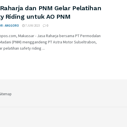
 Raharja dan PNM Gelar Pelatihan
ty Riding untuk AO PNM
OR : ANGGORO
7 JUNI 2023
0
opos.com, Makassar - Jasa Raharja bersama PT Permodalan
 Madani (PNM) menggandeng PT Astra Motor Sulseltrabon,
 pelatihan safety riding ...
Sitemap