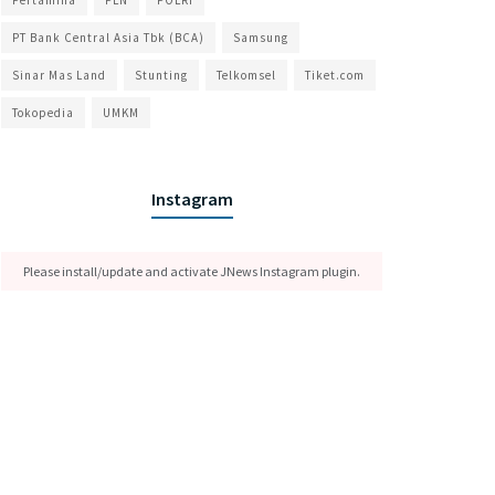
Pertamina
PLN
POLRI
PT Bank Central Asia Tbk (BCA)
Samsung
Sinar Mas Land
Stunting
Telkomsel
Tiket.com
Tokopedia
UMKM
Instagram
Please install/update and activate JNews Instagram plugin.