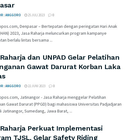
asar
OR : ANGGORO
25 JULI 2023
0
opos.com, Denpasar – Bertepatan dengan peringatan Hari Anak
 (HAN) 2023, Jasa Raharja meluncurkan program kampanye
an berlalu lintas bersama ...
 Raharja dan UNPAD Gelar Pelatihan
nganan Gawat Darurat Korban Laka
as
OR : ANGGORO
22 JUNI 2023
0
opos.com, Jatinangor - Jasa Raharja menggelar Pelatihan
an Gawat Darurat (PPGD) bagi mahasiswa Universitas Padjadjaran
i Jatinangor, Sumedang, Jawa Barat, ...
 Raharja Perkuat Implementasi
am TJSL, Gelar Safety Riding