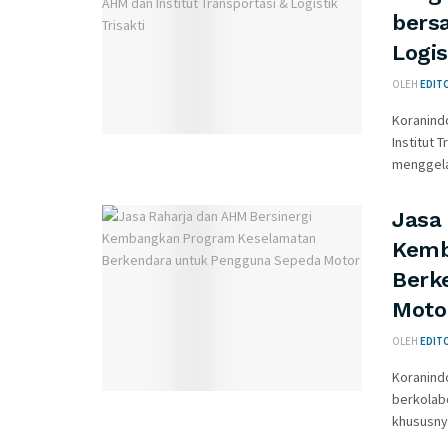
bers
Logis
OLEH
EDIT
Koranind
Institut 
menggelar
Jasa
Kemb
Berk
Moto
OLEH
EDIT
Koranind
berkolab
khususny