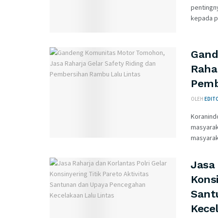
pentingn
kepada pe
Gand
Rahar
Pemb
OLEH
EDIT
Koranind
masyaraka
masyarak
Jasa 
Konsi
Sant
Kece