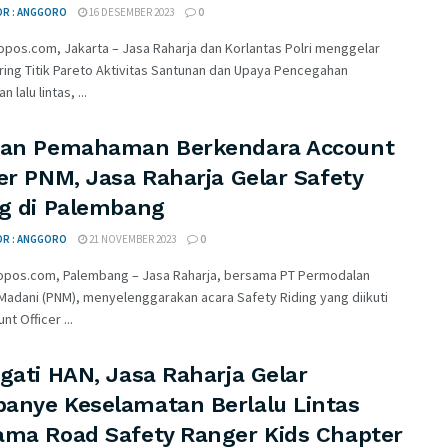
OR : ANGGORO
16 DESEMBER 2023
0
opos.com, Jakarta – Jasa Raharja dan Korlantas Polri menggelar
ing Titik Pareto Aktivitas Santunan dan Upaya Pencegahan
 lalu lintas, ...
kan Pemahaman Berkendara Account
er PNM, Jasa Raharja Gelar Safety
ng di Palembang
OR : ANGGORO
21 NOVEMBER 2023
0
opos.com, Palembang – Jasa Raharja, bersama PT Permodalan
Madani (PNM), menyelenggarakan acara Safety Riding yang diikuti
nt Officer ...
gati HAN, Jasa Raharja Gelar
anye Keselamatan Berlalu Lintas
ama Road Safety Ranger Kids Chapter