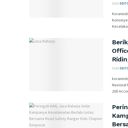
OLEH
EDIT
Koranind
Konsinyer
Kecelakaan
Beri
Offic
Ridi
OLEH
EDIT
koranind
Nasional 
200 Accou
Perin
Kamp
Bers