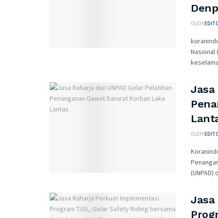
Denp
OLEH
EDIT
koranind
Nasional
keselamat
Jasa
Pena
Lant
OLEH
EDIT
Koranind
Penangan
(UNPAD) d
Jasa
Progr