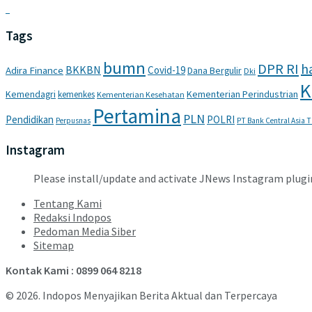
Tags
bumn
DPR RI
ha
BKKBN
Covid-19
Adira Finance
Dana Bergulir
Dki
K
Kemendagri
Kementerian Perindustrian
kemenkes
Kementerian Kesehatan
Pertamina
PLN
Pendidikan
POLRI
Perpusnas
PT Bank Central Asia 
Instagram
Please install/update and activate JNews Instagram plugi
Tentang Kami
Redaksi Indopos
Pedoman Media Siber
Sitemap
Kontak Kami : 0899 064 8218
© 2026. Indopos Menyajikan Berita Aktual dan Terpercaya