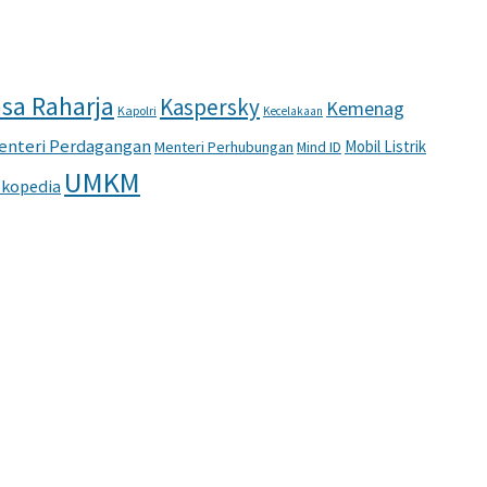
sa Raharja
Kaspersky
Kemenag
Kapolri
Kecelakaan
enteri Perdagangan
Mobil Listrik
Menteri Perhubungan
Mind ID
UMKM
kopedia