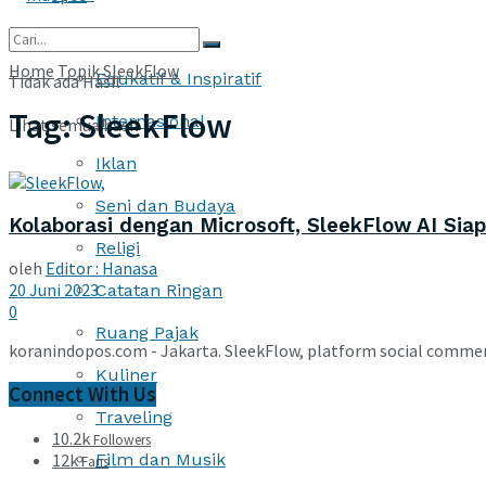
More
Home
Topik
SleekFlow
Edukatif & Inspiratif
Tidak ada Hasil
Tag:
SleekFlow
Internasional
Lihat semua hasil
Iklan
Seni dan Budaya
Kolaborasi dengan Microsoft, SleekFlow AI Sia
Religi
oleh
Editor : Hanasa
20 Juni 2023
Catatan Ringan
0
Ruang Pajak
koranindopos.com - Jakarta. SleekFlow, platform social commerc
Kuliner
Connect With Us
Traveling
10.2k
Followers
12k
Film dan Musik
Fans