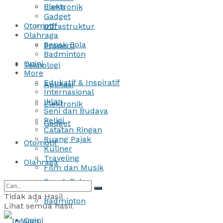
Bisnis
Elektronik
Gadget
Otomotif
Infrastruktur
Olahraga
Sepak Bola
Properti
Badminton
Opini
Teknologi
More
Edukatif & Inspiratif
Aplikasi
Internasional
Iklan
Elektronik
Seni dan Budaya
Religi
Gadget
Catatan Ringan
Ruang Pajak
Otomotif
Kuliner
Traveling
Olahraga
Film dan Musik
Sepak Bola
Tidak ada Hasil
Badminton
Lihat semua hasil
Opini