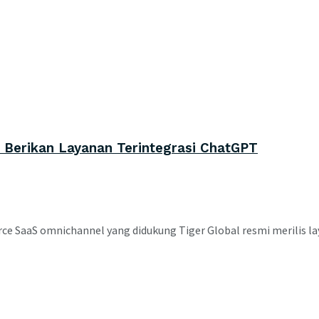
p Berikan Layanan Terintegrasi ChatGPT
e SaaS omnichannel yang didukung Tiger Global resmi merilis laya