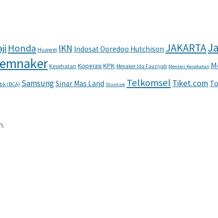
Ja
JAKARTA
ji
Honda
IKN
Indosat Ooredoo Hutchison
Huawei
emnaker
M
KPK
Koperasi
Kesehatan
Menaker Ida Fauziyah
Menteri Kesehatan
Telkomsel
Samsung
Tiket.com
To
Sinar Mas Land
Tbk (BCA)
Stunting
n.