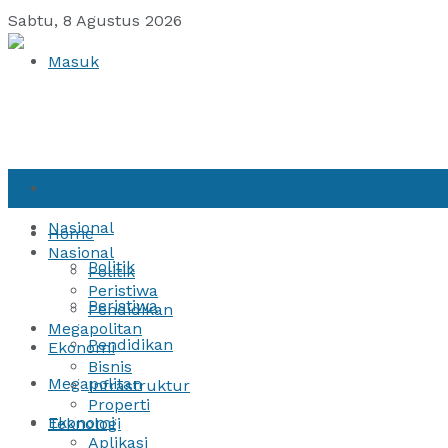
Sabtu, 8 Agustus 2026
Masuk
Home
Nasional
Home
Nasional
Politik
Politik
Peristiwa
Peristiwa
Pendidikan
Megapolitan
Pendidikan
Ekonomi
Bisnis
Megapolitan
Infrastruktur
Properti
Ekonomi
Teknologi
Aplikasi